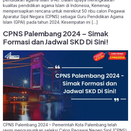
kualitas pendidikan agama Islam di Indonesia, Kemenag
mempersiapkan rencana untuk merekrut 50 ribu calon Pegawai
Aparatur Sipil Negara (CPNS) sebagai Guru Pendidikan Agama
Islam (GPAI) pada tahun 2024. Kesempatan ini […]
CPNS Palembang 2024 – Simak
Formasi dan Jadwal SKD Di Sini!
CPNS Palembang 2024 – Pemerintah Kota Palembang telah
resmi mengumumkan seleksi Calon Pegawai Negeri Sipil (CPNS)