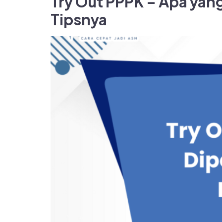
Try Out PPPK – Apa yan
Tipsnya