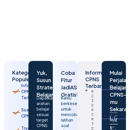
Kategori
Informasi
Yuk,
Coba
Mulai
Populer
CPNS
Susun
Fitur
Perjalan
Terbaru
Informasi
Strategi
JadiASN
Belajar
CPNS
Kapan
Belajarmu
Gratis!
CPNS-
CPNS
Terbaru
Dapatkan
Kamu
2026
mu
arahan
berkesempatan
Dibuka
Sekara
belajar
untuk
Soal
Kembali?
sesuai
mencoba
Cek
CPNS
Kabar
target
latihan
Terbaru
CPNS
soal
Tryout
Dari BKN