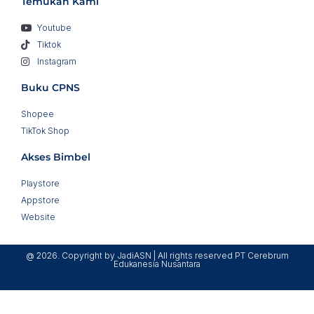
Temukan Kami
Youtube
Tiktok
Instagram
Buku CPNS
Shopee
TikTok Shop
Akses Bimbel
Playstore
Appstore
Website
@ 2026. Copyright by JadiASN | All rights reserved PT Cerebrum
Edukanesia Nusantara