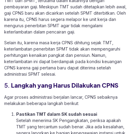
TMT dan SPMT, terutama dalam kaitannya dengan
pembayaran gaji. Meskipun TMT sudah ditetapkan lebih awal,
gaji CPNS baru akan dicairkan setelah SPMT diterbitkan. Oleh
karena itu, CPNS harus segera melapor ke unit kerja dan
mengurus penerbitan SPMT agar tidak mengalami
keterlambatan dalam pencairan gaji.
Selain itu, karena masa kerja CPNS dihitung sejak TMT,
keterlambatan penerbitan SPMT tidak akan mempengaruhi
perhitungan kenaikan pangkat dan pensiun. Namun,
keterlambatan ini dapat berdampak pada kondisi keuangan
CPNS karena gaji pertama baru dapat diterima setelah
administrasi SPMT selesai.
5.
Langkah yang Harus Dilakukan CPNS
Agar proses administrasi berjalan lancar, CPNS sebaiknya
melakukan beberapa langkah berikut:
Pastikan TMT dalam SK sudah sesuai
Setelah menerima SK Pengangkatan, periksa apakah
TMT yang tercantum sudah benar. Jika ada kesalahan,
segera laporkan ke bagian kepegawaian instansi untuk