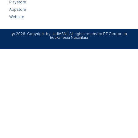
Playstore
Appstore
Website
@ 2026. Copyright by JadiASN | All rights reserved PT Cerebrum
Edukanesia Nusantara