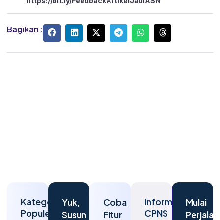
https://bit.ly/FeedbackArtikelJadiASN
Bagikan :
Kategori
Informasi
Yuk,
Coba
Mulai
Populer
CPNS
Susun
Fitur
Perjalan