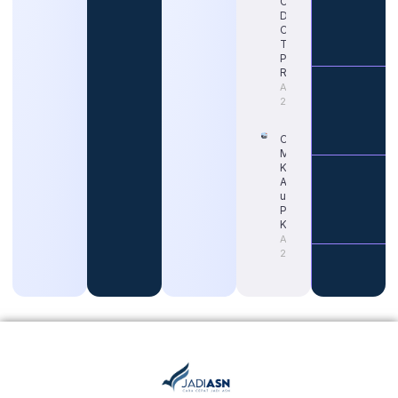
CPNS 2026
Dimulai?
Cek Jadwal
Terbaru dan
Portal
Resminya
August 5,
2026
Cara Tepat
Mengetahui
Kapan Gaji
ASN Naik
untuk
Persiapan
Karier
August 4,
2026