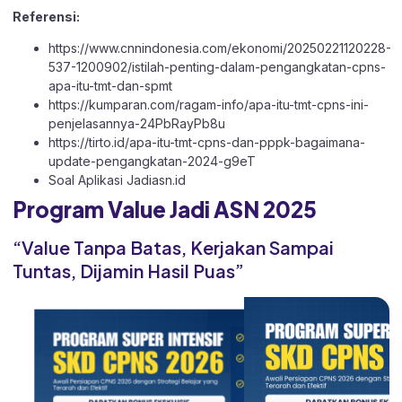
Referensi:
https://www.cnnindonesia.com/ekonomi/20250221120228-
537-1200902/istilah-penting-dalam-pengangkatan-cpns-
apa-itu-tmt-dan-spmt
https://kumparan.com/ragam-info/apa-itu-tmt-cpns-ini-
penjelasannya-24PbRayPb8u
https://tirto.id/apa-itu-tmt-cpns-dan-pppk-bagaimana-
update-pengangkatan-2024-g9eT
Soal Aplikasi
Jadiasn.id
Program Value Jadi ASN 2025
“Value Tanpa Batas, Kerjakan Sampai
Tuntas, Dijamin Hasil Puas”