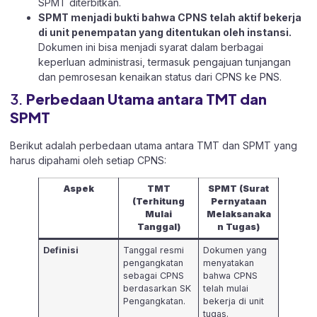
SPMT diterbitkan.
SPMT menjadi bukti bahwa CPNS telah aktif bekerja
di unit penempatan yang ditentukan oleh instansi.
Dokumen ini bisa menjadi syarat dalam berbagai
keperluan administrasi, termasuk pengajuan tunjangan
dan pemrosesan kenaikan status dari CPNS ke PNS.
3.
Perbedaan Utama antara TMT dan
SPMT
Berikut adalah perbedaan utama antara TMT dan SPMT yang
harus dipahami oleh setiap CPNS:
Aspek
TMT
SPMT (Surat
(Terhitung
Pernyataan
Mulai
Melaksanaka
Tanggal)
n Tugas)
Definisi
Tanggal resmi
Dokumen yang
pengangkatan
menyatakan
sebagai CPNS
bahwa CPNS
berdasarkan SK
telah mulai
Pengangkatan.
bekerja di unit
tugas.