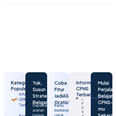
Kategori
Informasi
Yuk,
Coba
Mulai
Populer
CPNS
Susun
Fitur
Perjalan
Terbaru
Informasi
Strategi
JadiASN
Belajar
CPNS
Langkah
Belajarmu
Gratis!
CPNS-
Penting
Terbaru
Dapatkan
Kamu
Agar
mu
arahan
berkesempatan
Sukses
Sekara
belajar
untuk
Soal
dalam