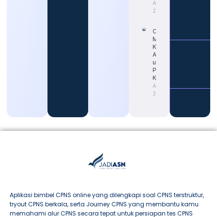
August 5,
2026
Cara Tepat
Mengetahui
Kapan Gaji
ASN Naik
untuk
Persiapan
Karier
August 4,
2026
Aplikasi bimbel CPNS online yang dilengkapi soal CPNS terstruktur,
tryout CPNS berkala, serta Journey CPNS yang membantu kamu
memahami alur CPNS secara tepat untuk persiapan tes CPNS