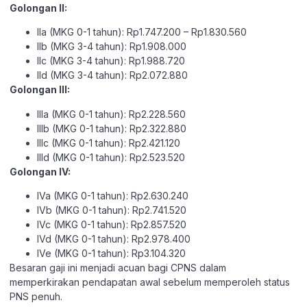
Golongan II:
IIa (MKG 0-1 tahun): Rp1.747.200 – Rp1.830.560
IIb (MKG 3-4 tahun): Rp1.908.000
IIc (MKG 3-4 tahun): Rp1.988.720
IId (MKG 3-4 tahun): Rp2.072.880
Golongan III:
IIIa (MKG 0-1 tahun): Rp2.228.560
IIIb (MKG 0-1 tahun): Rp2.322.880
IIIc (MKG 0-1 tahun): Rp2.421.120
IIId (MKG 0-1 tahun): Rp2.523.520
Golongan IV:
IVa (MKG 0-1 tahun): Rp2.630.240
IVb (MKG 0-1 tahun): Rp2.741.520
IVc (MKG 0-1 tahun): Rp2.857.520
IVd (MKG 0-1 tahun): Rp2.978.400
IVe (MKG 0-1 tahun): Rp3.104.320
Besaran gaji ini menjadi acuan bagi CPNS dalam
memperkirakan pendapatan awal sebelum memperoleh status
PNS penuh.