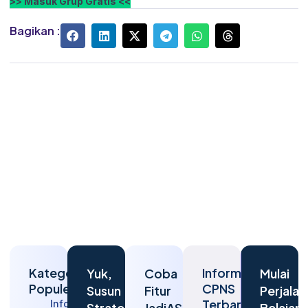
>> Masuk Grup Gratis <<
Bagikan :
Kategori
Informasi
Yuk,
Coba
Mulai
Populer
CPNS
Susun
Fitur
Perjalan
Terbaru
Informasi
Strategi
JadiASN
Belajar