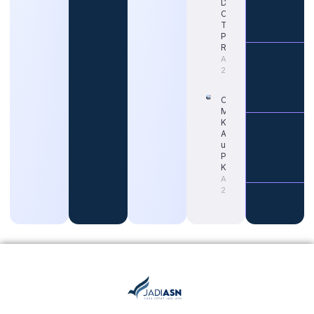
Dimulai?
Cek Jadwal
Terbaru dan
Portal
Resminya
August 5,
2026
Cara Tepat
Mengetahui
Kapan Gaji
ASN Naik
untuk
Persiapan
Karier
August 4,
2026