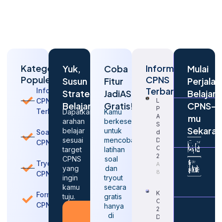
Kategori
Informasi
Yuk,
Coba
Mulai
Populer
CPNS
Susun
Fitur
Perjalan
Terbaru
Informasi
Strategi
JadiASN
Belajar
CPNS
Langkah
Belajarmu
Gratis!
CPNS-
Penting
Terbaru
Dapatkan
Kamu
Agar
mu
arahan
berkesempatan
Sukses
Sekara
belajar
untuk
Soal
dalam
sesuai
mencoba
Daftar
CPNS
CPNS
target
latihan
2026
CPNS
soal
Tryout
August
yang
dan
8, 2026
CPNS
ingin
tryout
kamu
secara
Kapan
Formasi
tuju.
gratis
CPNS
CPNS
hanya
2026
Konsultasi
di
Dibuka
Gratis