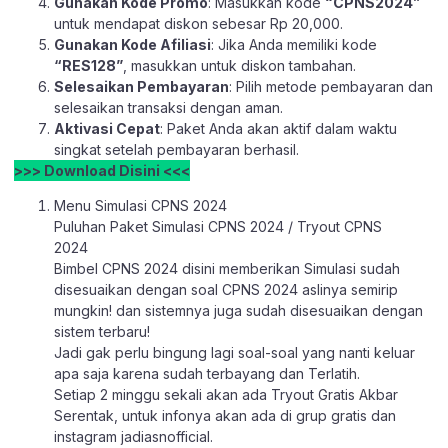
Gunakan Kode Promo
: Masukkan kode
“CPNS2024”
untuk mendapat diskon sebesar Rp 20,000.
Gunakan Kode Afiliasi
: Jika Anda memiliki kode
“RES128”
, masukkan untuk diskon tambahan.
Selesaikan Pembayaran
: Pilih metode pembayaran dan
selesaikan transaksi dengan aman.
Aktivasi Cepat
: Paket Anda akan aktif dalam waktu
singkat setelah pembayaran berhasil.
>>> Download Disini <<<
Menu Simulasi CPNS 2024
Puluhan Paket Simulasi CPNS 2024 / Tryout CPNS
2024
Bimbel CPNS 2024 disini memberikan Simulasi sudah
disesuaikan dengan soal CPNS 2024 aslinya semirip
mungkin! dan sistemnya juga sudah disesuaikan dengan
sistem terbaru!
Jadi gak perlu bingung lagi soal-soal yang nanti keluar
apa saja karena sudah terbayang dan Terlatih.
Setiap 2 minggu sekali akan ada Tryout Gratis Akbar
Serentak, untuk infonya akan ada di grup gratis dan
instagram jadiasnofficial.