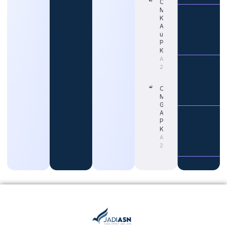
Cara Tepat
Mengetahui
Kapan Gaji
ASN Naik
untuk
Persiapan
Karier
August 4,
2026
Cara
Memahami
Gaji Guru
ASN untuk
Persiapan
Karier
August 4,
2026