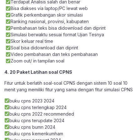
Terdapat Analisis salah dan benar
Bisa diakses via laptop/PC lewat web
Grafik perkembangan skor simulasi
Ranking nasional, provinsi, kabupaten
Pembahasan teks bisa didownload dan diprint
Simulasi berwaktu sesuai format Ujian Tesnya
Skor keluar real time
Soal bisa didownload dan diprint
Video pembahasan dan teks pembahasan
Zoom out/ in tampilan soal
4. 20 Paket Latihan soal CPNS
Fitur untuk berlatih soal-soal CPNS dengan sistem 10 soal 10
menit yang memiliki fitur yang sama dengan fitur simulasi CPNS
buku cpns 2023 2024
buku cpns terlengkap 2024
buku cpns 2022 recommended
buku cpns terupdate 2024
buku cpns bumn 2024
buku cpns kemenkumham