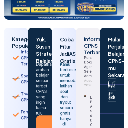
Kategori
Informasi
Yuk,
Coba
Mulai
Populer
CPNS
Susun
Fitur
Perjalan
Terbaru
Informasi
Strategi
JadiASN
Belajar
CPNS
Persiapan
Belajarmu
Gratis!
CPNS-
Dokumen
Terbaru
Dapatkan
Kamu
Agar Lolos
mu
arahan
berkesempatan
Seleksi
Sekara
belajar
untuk
Soal
Administrasi
sesuai
mencoba
August 10,
CPNS
2026
target
latihan
CPNS
soal
Tryout
yang
dan
Langkah
CPNS
ingin
tryout
Penting
Agar
kamu
secara
Sukses
Formasi
tuju.
gratis
dalam
CPNS
hanya
Daftar
Konsultasi
di
CPNS
Gratis