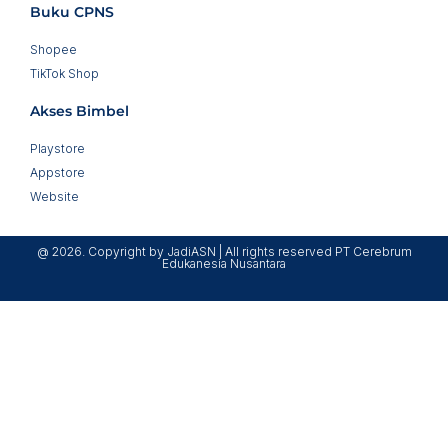
Buku CPNS
Shopee
TikTok Shop
Akses Bimbel
Playstore
Appstore
Website
@ 2026. Copyright by JadiASN | All rights reserved PT Cerebrum
Edukanesia Nusantara