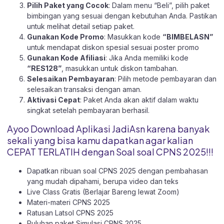
Pilih Paket yang Cocok
: Dalam menu “Beli”, pilih paket
bimbingan yang sesuai dengan kebutuhan Anda. Pastikan
untuk melihat detail setiap paket.
Gunakan Kode Promo
: Masukkan kode
“BIMBELASN”
untuk mendapat diskon spesial sesuai poster promo
Gunakan Kode Afiliasi
: Jika Anda memiliki kode
“RES128”
, masukkan untuk diskon tambahan.
Selesaikan Pembayaran
: Pilih metode pembayaran dan
selesaikan transaksi dengan aman.
Aktivasi Cepat
: Paket Anda akan aktif dalam waktu
singkat setelah pembayaran berhasil.
Ayoo Download Aplikasi JadiAsn karena banyak
sekali yang bisa kamu dapatkan agar kalian
CEPAT TERLATIH dengan Soal soal CPNS 2025!!!
Dapatkan ribuan soal CPNS 2025 dengan pembahasan
yang mudah dipahami, berupa video dan teks
Live Class Gratis (Berlajar Bareng lewat Zoom)
Materi-materi CPNS 2025
Ratusan Latsol CPNS 2025
Puluhan paket Simulasi CPNS 2025