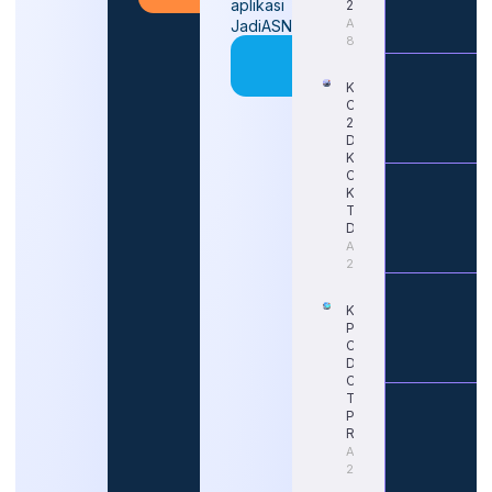
aplikasi
2026
August
JadiASN
8, 2026
Coba
Sekarang
Kapan
CPNS
2026
Dibuka
Kembali?
Cek
Kabar
Terbaru
Dari BKN
August 6,
2026
Kapan
Pendaftaran
CPNS 2026
Dimulai?
Cek Jadwal
Terbaru dan
Portal
Resminya
August 5,
2026