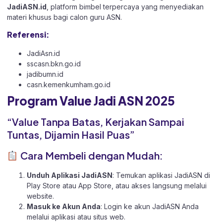
JadiASN.id
, platform bimbel terpercaya yang menyediakan
materi khusus bagi calon guru ASN.
Referensi:
JadiAsn.id
sscasn.bkn.go.id
jadibumn.id
casn.kemenkumham.go.id
Program Value Jadi ASN 2025
“Value Tanpa Batas, Kerjakan Sampai
Tuntas, Dijamin Hasil Puas”
Cara Membeli dengan Mudah:
Unduh Aplikasi JadiASN
: Temukan aplikasi JadiASN di
Play Store
atau
App Store
, atau akses langsung melalui
website
.
Masuk ke Akun Anda
: Login ke akun JadiASN Anda
melalui aplikasi atau
situs web.