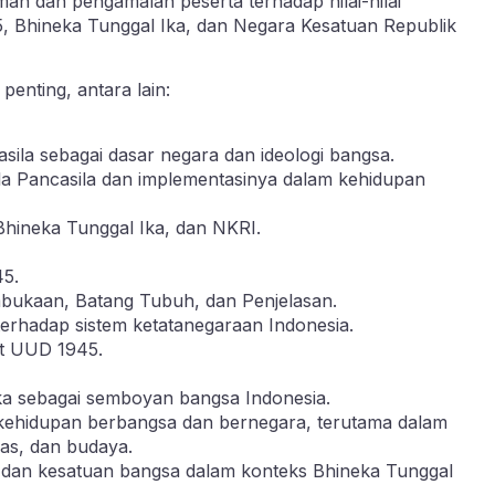
n dan pengamalan peserta terhadap nilai-nilai
 Bhineka Tunggal Ika, dan Negara Kesatuan Republik
nting, antara lain:
sila sebagai dasar negara dan ideologi bangsa.
sila Pancasila dan implementasinya dalam kehidupan
hineka Tunggal Ika, dan NKRI.
5.
mbukaan, Batang Tubuh, dan Penjelasan.
rhadap sistem ketatanegaraan Indonesia.
t UUD 1945.
ka sebagai semboyan bangsa Indonesia.
 kehidupan berbangsa dan bernegara, terutama dalam
as, dan budaya.
dan kesatuan bangsa dalam konteks Bhineka Tunggal