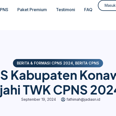
Masuk
CPNS
Paket Premium
Testimoni
FAQ
BERITA & FORMASI CPNS 2024
,
BERITA CPNS
S Kabupaten Konaw
ajahi TWK CPNS 2024 
September 19, 2024
fathimah@jadiasn.id