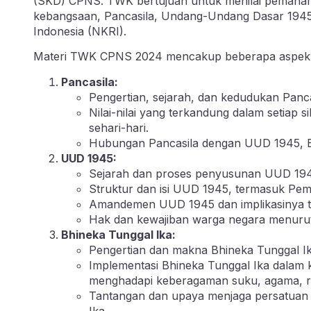
(SKD) CPNS. TWK bertujuan untuk menilai pemahama
kebangsaan, Pancasila, Undang-Undang Dasar 1945,
Indonesia (NKRI).
Materi TWK CPNS 2024 mencakup beberapa aspek pe
Pancasila:
Pengertian, sejarah, dan kedudukan Panca
Nilai-nilai yang terkandung dalam setiap 
sehari-hari.
Hubungan Pancasila dengan UUD 1945, B
UUD 1945:
Sejarah dan proses penyusunan UUD 194
Struktur dan isi UUD 1945, termasuk Pe
Amandemen UUD 1945 dan implikasinya te
Hak dan kewajiban warga negara menuru
Bhineka Tunggal Ika:
Pengertian dan makna Bhineka Tunggal I
Implementasi Bhineka Tunggal Ika dalam
menghadapi keberagaman suku, agama, r
Tantangan dan upaya menjaga persatuan 
Ika.