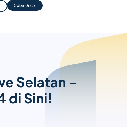
Coba Gratis
e Selatan –
di Sini!