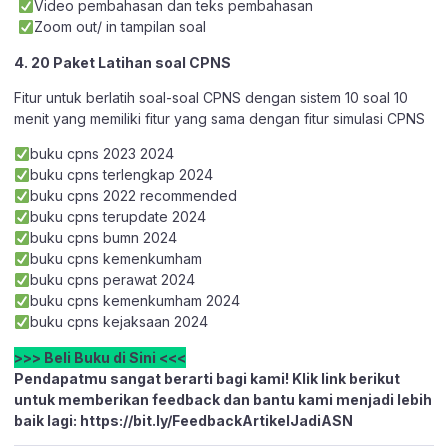
Video pembahasan dan teks pembahasan
Zoom out/ in tampilan soal
4. 20 Paket Latihan soal CPNS
Fitur untuk berlatih soal-soal CPNS dengan sistem 10 soal 10
menit yang memiliki fitur yang sama dengan fitur simulasi CPNS
buku cpns 2023 2024
buku cpns terlengkap 2024
buku cpns 2022 recommended
buku cpns terupdate 2024
buku cpns bumn 2024
buku cpns kemenkumham
buku cpns perawat 2024
buku cpns kemenkumham 2024
buku cpns kejaksaan 2024
>>> Beli Buku di Sini <<<
Pendapatmu sangat berarti bagi kami! Klik link berikut
untuk memberikan feedback dan bantu kami menjadi lebih
baik lagi:
https://bit.ly/FeedbackArtikelJadiASN