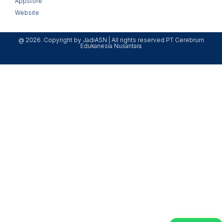
Appstore
Website
@ 2026. Copyright by JadiASN | All rights reserved PT Cerebrum
Edukanesia Nusantara