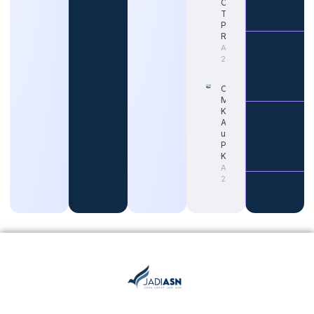
Cek Jadwal
Terbaru dan
Portal
Resminya
August 5,
2026
Cara Tepat
Mengetahui
Kapan Gaji
ASN Naik
untuk
Persiapan
Karier
August 4,
2026