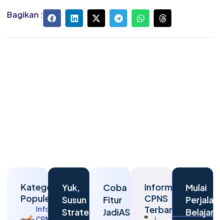
Bagikan :
Kategori
Informasi
Yuk,
Coba
Mulai
Populer
CPNS
Susun
Fitur
Perjalan
Terbaru
Informasi
Strategi
JadiASN
Belajar
CPNS
Langkah