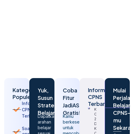
Kategori
Informasi
Yuk,
Coba
Mulai
Populer
CPNS
Susun
Fitur
Perjalan
Terbaru
Informasi
Strategi
JadiASN
Belajar
CPNS
Kapan
Belajarmu
Gratis!
CPNS-
CPNS
Terbaru
Dapatkan
Kamu
2026
mu
arahan
berkesempatan
Dibuka
Sekara
belajar
untuk
Soal
Kembali?
sesuai
mencoba
Cek