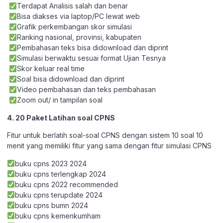
Terdapat Analisis salah dan benar
Bisa diakses via laptop/PC lewat web
Grafik perkembangan skor simulasi
Ranking nasional, provinsi, kabupaten
Pembahasan teks bisa didownload dan diprint
Simulasi berwaktu sesuai format Ujian Tesnya
Skor keluar real time
Soal bisa didownload dan diprint
Video pembahasan dan teks pembahasan
Zoom out/ in tampilan soal
4. 20 Paket Latihan soal CPNS
Fitur untuk berlatih soal-soal CPNS dengan sistem 10 soal 10
menit yang memiliki fitur yang sama dengan fitur simulasi CPNS
buku cpns 2023 2024
buku cpns terlengkap 2024
buku cpns 2022 recommended
buku cpns terupdate 2024
buku cpns bumn 2024
buku cpns kemenkumham