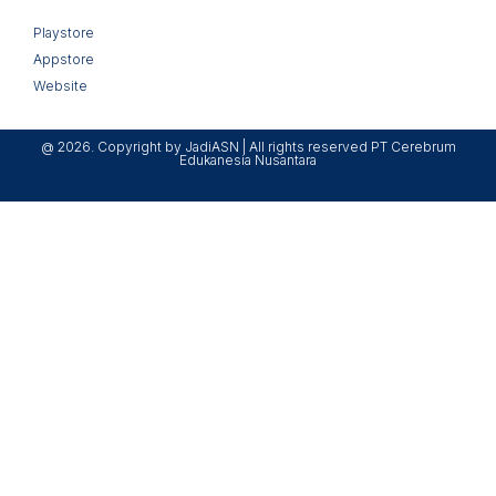
Playstore
Appstore
Website
@ 2026. Copyright by JadiASN | All rights reserved PT Cerebrum
Edukanesia Nusantara