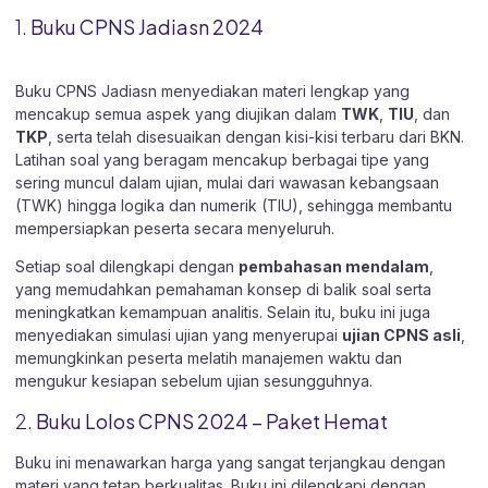
1.
Buku CPNS Jadiasn 2024
Buku CPNS Jadiasn menyediakan materi lengkap yang
mencakup semua aspek yang diujikan dalam
TWK
,
TIU
, dan
TKP
, serta telah disesuaikan dengan kisi-kisi terbaru dari BKN.
Latihan soal yang beragam mencakup berbagai tipe yang
sering muncul dalam ujian, mulai dari wawasan kebangsaan
(TWK) hingga logika dan numerik (TIU), sehingga membantu
mempersiapkan peserta secara menyeluruh.
Setiap soal dilengkapi dengan
pembahasan mendalam
,
yang memudahkan pemahaman konsep di balik soal serta
meningkatkan kemampuan analitis. Selain itu, buku ini juga
menyediakan simulasi ujian yang menyerupai
ujian CPNS asli
,
memungkinkan peserta melatih manajemen waktu dan
mengukur kesiapan sebelum ujian sesungguhnya.
2.
Buku Lolos CPNS 2024 – Paket Hemat
Buku ini menawarkan harga yang sangat terjangkau dengan
materi yang tetap berkualitas. Buku ini dilengkapi dengan