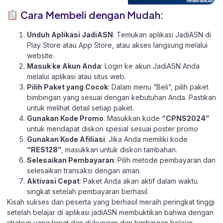
Cara Membeli dengan Mudah:
Unduh Aplikasi JadiASN
: Temukan aplikasi JadiASN di
Play Store
atau
App Store
, atau akses langsung melalui
website
.
Masuk ke Akun Anda
: Login ke akun JadiASN Anda
melalui aplikasi atau
situs web.
Pilih Paket yang Cocok
: Dalam menu “Beli”, pilih paket
bimbingan yang sesuai dengan kebutuhan Anda. Pastikan
untuk melihat detail setiap paket.
Gunakan Kode Promo
: Masukkan kode
“CPNS2024”
untuk mendapat diskon spesial sesuai poster promo
Gunakan Kode Afiliasi
: Jika Anda memiliki kode
“RES128”
, masukkan untuk diskon tambahan.
Selesaikan Pembayaran
: Pilih metode pembayaran dan
selesaikan transaksi dengan aman.
Aktivasi Cepat
: Paket Anda akan aktif dalam waktu
singkat setelah pembayaran berhasil.
Kisah sukses dari peserta yang berhasil meraih peringkat tinggi
setelah belajar di aplikasi jadiASN membuktikan bahwa dengan
strategi yang tepat dan dukungan dari bimbingan belajar