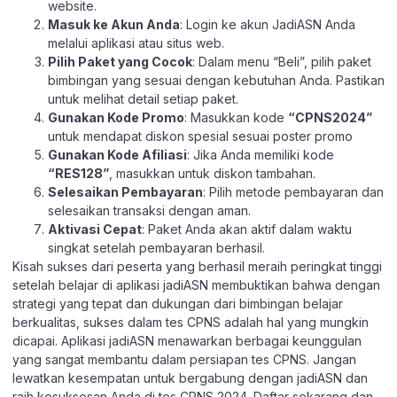
website
.
Masuk ke Akun Anda
: Login ke akun JadiASN Anda
melalui aplikasi atau
situs web.
Pilih Paket yang Cocok
: Dalam menu “Beli”, pilih paket
bimbingan yang sesuai dengan kebutuhan Anda. Pastikan
untuk melihat detail setiap paket.
Gunakan Kode Promo
: Masukkan kode
“CPNS2024”
untuk mendapat diskon spesial sesuai poster promo
Gunakan Kode Afiliasi
: Jika Anda memiliki kode
“RES128”
, masukkan untuk diskon tambahan.
Selesaikan Pembayaran
: Pilih metode pembayaran dan
selesaikan transaksi dengan aman.
Aktivasi Cepat
: Paket Anda akan aktif dalam waktu
singkat setelah pembayaran berhasil.
Kisah sukses dari peserta yang berhasil meraih peringkat tinggi
setelah belajar di aplikasi jadiASN membuktikan bahwa dengan
strategi yang tepat dan dukungan dari bimbingan belajar
berkualitas, sukses dalam tes CPNS adalah hal yang mungkin
dicapai. Aplikasi jadiASN menawarkan berbagai keunggulan
yang sangat membantu dalam persiapan tes CPNS. Jangan
lewatkan kesempatan untuk bergabung dengan jadiASN dan
raih kesuksesan Anda di tes CPNS 2024. Daftar sekarang dan