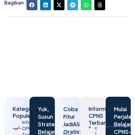
Bagikan :
Kategori
Informasi
Yuk,
Coba
Mulai
Populer
CPNS
Susun
Fitur
Perjalan
Terbaru
Informasi
Strategi
JadiASN
Belajar
CPNS
Kapan
Belajarmu
Gratis!
CPNS-
CPNS
Terbaru