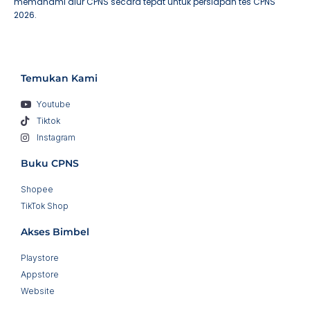
memahami alur CPNS secara tepat untuk persiapan tes CPNS
2026.
Temukan Kami
Youtube
Tiktok
Instagram
Buku CPNS
Shopee
TikTok Shop
Akses Bimbel
Playstore
Appstore
Website