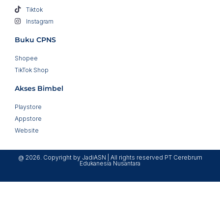
Tiktok
Instagram
Buku CPNS
Shopee
TikTok Shop
Akses Bimbel
Playstore
Appstore
Website
@ 2026. Copyright by JadiASN | All rights reserved PT Cerebrum
Edukanesia Nusantara