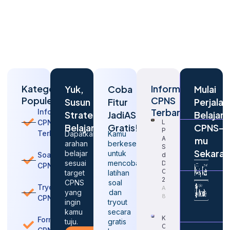
Kategori
Informasi
Yuk,
Coba
Mulai
Populer
CPNS
Susun
Fitur
Perjalan
Terbaru
Informasi
Strategi
JadiASN
Belajar
CPNS
Langkah
Belajarmu
Gratis!
CPNS-
Penting
Terbaru
Dapatkan
Kamu
Agar
mu
arahan
berkesempatan
Sukses
Sekara
belajar
untuk
Soal
dalam
sesuai
mencoba
Daftar
CPNS
CPNS
target
latihan
2026
CPNS
soal
Tryout
August
yang
dan
8, 2026
CPNS
ingin
tryout
kamu
secara
Kapan
Formasi
tuju.
gratis
CPNS