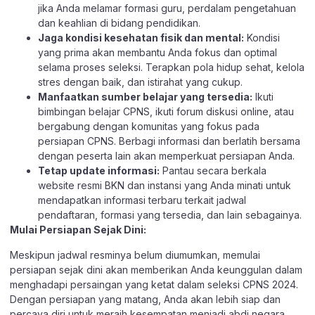
jika Anda melamar formasi guru, perdalam pengetahuan
dan keahlian di bidang pendidikan.
Jaga kondisi kesehatan fisik dan mental:
Kondisi
yang prima akan membantu Anda fokus dan optimal
selama proses seleksi. Terapkan pola hidup sehat, kelola
stres dengan baik, dan istirahat yang cukup.
Manfaatkan
sumber belajar
yang tersedia:
Ikuti
bimbingan belajar CPNS, ikuti forum diskusi online, atau
bergabung dengan komunitas yang fokus pada
persiapan CPNS. Berbagi informasi dan berlatih bersama
dengan peserta lain akan memperkuat persiapan Anda.
Tetap update informasi:
Pantau secara berkala
website resmi
BKN
dan instansi yang Anda minati untuk
mendapatkan informasi terbaru terkait jadwal
pendaftaran, formasi yang tersedia, dan lain sebagainya.
Mulai Persiapan Sejak Dini:
Meskipun jadwal resminya belum diumumkan, memulai
persiapan sejak dini akan memberikan Anda keunggulan dalam
menghadapi persaingan yang ketat dalam seleksi CPNS 2024.
Dengan persiapan yang matang, Anda akan lebih siap dan
percaya diri untuk meraih kesempatan menjadi abdi negara.