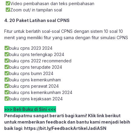
Video pembahasan dan teks pembahasan
Zoom out/ in tampilan soal
4. 20 Paket Latihan soal CPNS
Fitur untuk berlatih soal-soal CPNS dengan sistem 10 soal 10
menit yang memiliki fitur yang sama dengan fitur simulasi CPNS
buku cpns 2023 2024
buku cpns terlengkap 2024
buku cpns 2022 recommended
buku cpns terupdate 2024
buku cpns bumn 2024
buku cpns kemenkumham
buku cpns perawat 2024
buku cpns kemenkumham 2024
buku cpns kejaksaan 2024
>>> Beli Buku di Sini <<<
Pendapatmu sangat berarti bagi kami! Klik link berikut
untuk memberikan feedback dan bantu kami menjadi lebih
baik lagi:
https://bit.ly/FeedbackArtikelJadiASN