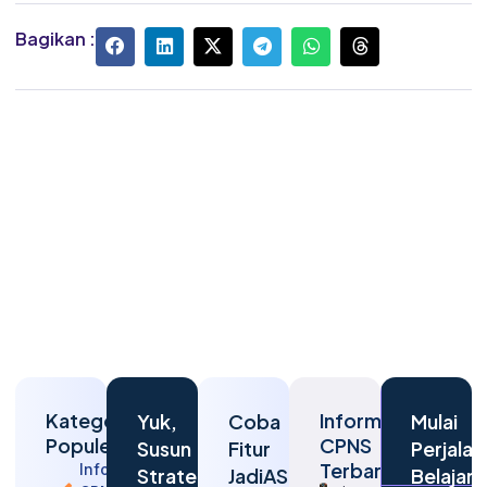
Bagikan :
Kategori
Informasi
Yuk,
Coba
Mulai
Populer
CPNS
Susun
Fitur
Perjalan
Terbaru
Informasi
Strategi
JadiASN
Belajar