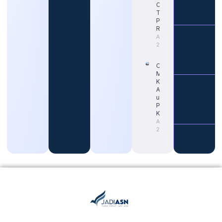
Cek Jadwal
Terbaru dan
Portal
Resminya
August 5,
2026
Cara Tepat
Mengetahui
Kapan Gaji
ASN Naik
untuk
Persiapan
Karier
August 4,
2026