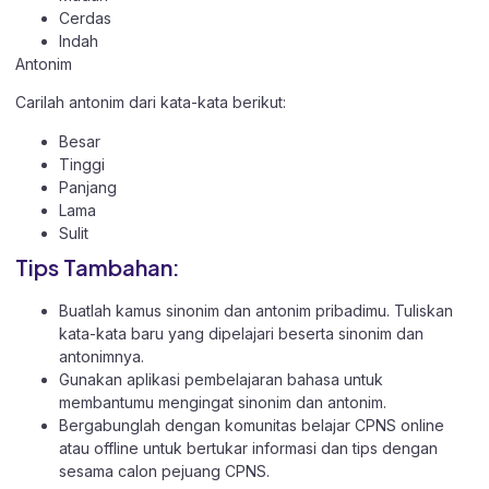
Cerdas
Indah
Antonim
Carilah antonim dari kata-kata berikut:
Besar
Tinggi
Panjang
Lama
Sulit
Tips Tambahan:
Buatlah kamus sinonim dan antonim pribadimu. Tuliskan
kata-kata baru yang dipelajari beserta sinonim dan
antonimnya.
Gunakan aplikasi pembelajaran bahasa untuk
membantumu mengingat sinonim dan antonim.
Bergabunglah dengan komunitas belajar CPNS online
atau offline untuk bertukar informasi dan tips dengan
sesama calon pejuang CPNS.