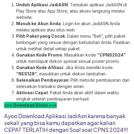
Unduh Aplikasi JadiASN
: Temukan aplikasi JadiASN di
Play Store
atau
App Store
, atau akses langsung melalui
website
.
Masuk ke Akun Anda
: Login ke akun JadiASN Anda
melalui aplikasi atau
situs web.
Pilih Paket yang Cocok
: Dalam menu “Beli”, pilih paket
bimbingan yang sesuai dengan kebutuhan Anda. Pastikan
untuk melihat detail setiap paket.
Gunakan Kode Promo
: Masukkan kode
“CPNS2024”
untuk mendapat diskon spesial sesuai poster promo
Gunakan Kode Afiliasi
: Jika Anda memiliki kode
“RES128”
, masukkan untuk diskon tambahan.
Selesaikan Pembayaran
: Pilih metode pembayaran dan
selesaikan transaksi dengan aman.
Aktivasi Cepat
: Paket Anda akan aktif dalam waktu
singkat setelah pembayaran berhasil.
>>> Download Disini <<<
Ayoo Download Aplikasi JadiAsn karena banyak
sekali yang bisa kamu dapatkan agar kalian
CEPAT TERLATIH dengan Soal soal CPNS 2024!!!