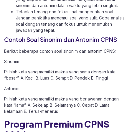
sinonim dan antonim dalam waktu yang lebih singkat.
Tetaplah tenang dan fokus saat mengerjakan soal.
Jangan panik jika menemui soal yang sulit. Coba analisis
soal dengan tenang dan fokus untuk menemukan
jawaban yang tepat.
Contoh Soal Sinonim dan Antonim CPNS
Berikut beberapa contoh soal sinonim dan antonim CPNS:
Sinonim
Pilihlah kata yang memiliki makna yang sama dengan kata
“besar”: A. Kecil B. Luas C. Sempit D. Pendek E. Tinggi
Antonim
Pilihlah kata yang memiliki makna yang berlawanan dengan
kata “lama”: A. Sekejap B. Selamanya C. Cepat D. Lama
kelamaan E. Terus-menerus
Program Premium CPNS