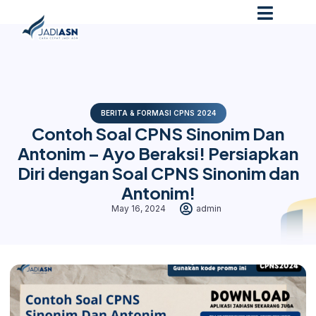
BERITA & FORMASI CPNS 2024
Contoh Soal CPNS Sinonim Dan
Antonim – Ayo Beraksi! Persiapkan
Diri dengan Soal CPNS Sinonim dan
Antonim!
May 16, 2024
admin