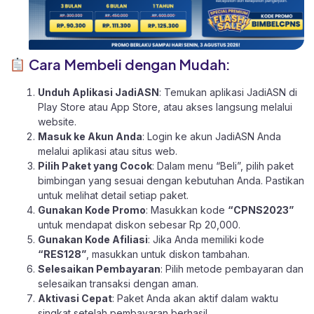
Cara Membeli dengan Mudah:
Unduh Aplikasi JadiASN
: Temukan aplikasi JadiASN di
Play Store
atau
App Store
, atau akses langsung melalui
website
.
Masuk ke Akun Anda
: Login ke akun JadiASN Anda
melalui aplikasi atau
situs web.
Pilih Paket yang Cocok
: Dalam menu “Beli”, pilih paket
bimbingan yang sesuai dengan kebutuhan Anda. Pastikan
untuk melihat detail setiap paket.
Gunakan Kode Promo
: Masukkan kode
“CPNS2023”
untuk mendapat diskon sebesar Rp 20,000.
Gunakan Kode Afiliasi
: Jika Anda memiliki kode
“RES128”
, masukkan untuk diskon tambahan.
Selesaikan Pembayaran
: Pilih metode pembayaran dan
selesaikan transaksi dengan aman.
Aktivasi Cepat
: Paket Anda akan aktif dalam waktu
singkat setelah pembayaran berhasil.