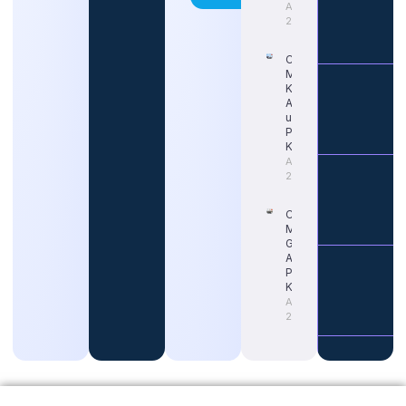
August 5,
2026
Cara Tepat
Mengetahui
Kapan Gaji
ASN Naik
untuk
Persiapan
Karier
August 4,
2026
Cara
Memahami
Gaji Guru
ASN untuk
Persiapan
Karier
August 4,
2026