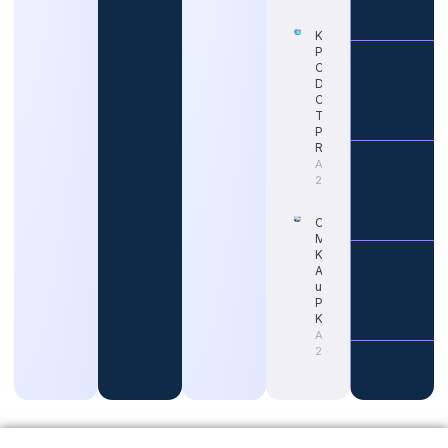
Kapan
Pendaftaran
CPNS 2026
Dimulai?
Cek Jadwal
Terbaru dan
Portal
Resminya
August 5,
2026
Cara Tepat
Mengetahui
Kapan Gaji
ASN Naik
untuk
Persiapan
Karier
August 4,
2026