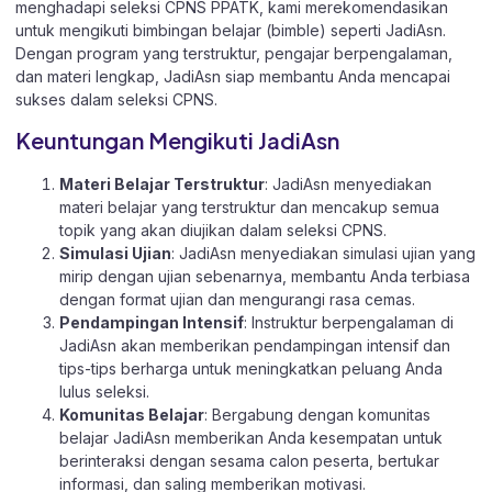
menghadapi seleksi CPNS PPATK, kami merekomendasikan
untuk mengikuti bimbingan belajar (bimble) seperti JadiAsn.
Dengan program yang terstruktur, pengajar berpengalaman,
dan materi lengkap, JadiAsn siap membantu Anda mencapai
sukses dalam seleksi CPNS.
Keuntungan Mengikuti JadiAsn
Materi Belajar Terstruktur
: JadiAsn menyediakan
materi belajar yang terstruktur dan mencakup semua
topik yang akan diujikan dalam seleksi CPNS.
Simulasi Ujian
: JadiAsn menyediakan simulasi ujian yang
mirip dengan ujian sebenarnya, membantu Anda terbiasa
dengan format ujian dan mengurangi rasa cemas.
Pendampingan Intensif
: Instruktur berpengalaman di
JadiAsn akan memberikan pendampingan intensif dan
tips-tips berharga untuk meningkatkan peluang Anda
lulus seleksi.
Komunitas Belajar
: Bergabung dengan komunitas
belajar JadiAsn memberikan Anda kesempatan untuk
berinteraksi dengan sesama calon peserta, bertukar
informasi, dan saling memberikan motivasi.