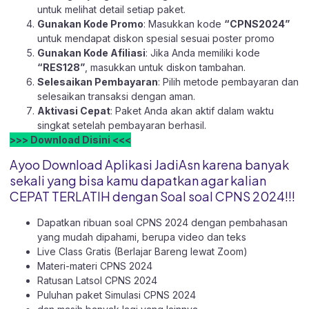
untuk melihat detail setiap paket.
Gunakan Kode Promo
: Masukkan kode
“CPNS2024”
untuk mendapat diskon spesial sesuai poster promo
Gunakan Kode Afiliasi
: Jika Anda memiliki kode
“RES128”
, masukkan untuk diskon tambahan.
Selesaikan Pembayaran
: Pilih metode pembayaran dan
selesaikan transaksi dengan aman.
Aktivasi Cepat
: Paket Anda akan aktif dalam waktu
singkat setelah pembayaran berhasil.
>>> Download Disini <<<
Ayoo Download Aplikasi JadiAsn karena banyak
sekali yang bisa kamu dapatkan agar kalian
CEPAT TERLATIH dengan Soal soal CPNS 2024!!!
Dapatkan ribuan soal CPNS 2024 dengan pembahasan
yang mudah dipahami, berupa video dan teks
Live Class Gratis (Berlajar Bareng lewat Zoom)
Materi-materi CPNS 2024
Ratusan Latsol CPNS 2024
Puluhan paket Simulasi CPNS 2024