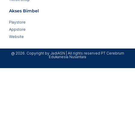
Akses Bimbel
Playstore
Appstore
Website
@ 2026. Copyright by JadiASN | All rights reserved PT Cerebrum
Edukanesia Nusantara