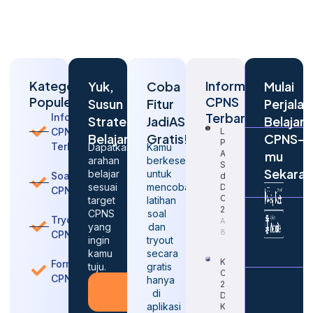
Kategori
Informasi
Yuk,
Coba
Mulai
Populer
CPNS
Susun
Fitur
Perjalan
Terbaru
Informasi
Strategi
JadiASN
Belajar
CPNS
Langkah
Belajarmu
Gratis!
CPNS-
Penting
Terbaru
Dapatkan
Kamu
Agar
mu
arahan
berkesempatan
Sukses
Sekara
belajar
untuk
Soal
dalam
sesuai
mencoba
Daftar
CPNS
CPNS
target
latihan
2026
CPNS
soal
Tryout
August
yang
dan
8, 2026
CPNS
ingin
tryout
kamu
secara
Kapan
Formasi
tuju.
gratis
CPNS
CPNS
hanya
2026
Konsultasi
di
Dibuka
Gratis
aplikasi
Kembali?