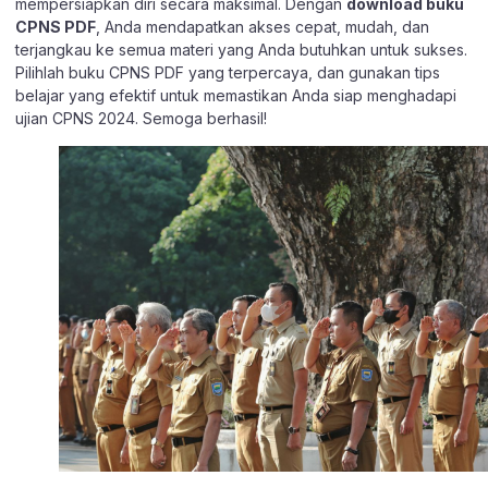
mempersiapkan diri secara maksimal. Dengan
download buku
CPNS PDF
, Anda mendapatkan akses cepat, mudah, dan
terjangkau ke semua materi yang Anda butuhkan untuk sukses.
Pilihlah buku CPNS PDF yang terpercaya, dan gunakan tips
belajar yang efektif untuk memastikan Anda siap menghadapi
ujian CPNS 2024. Semoga berhasil!