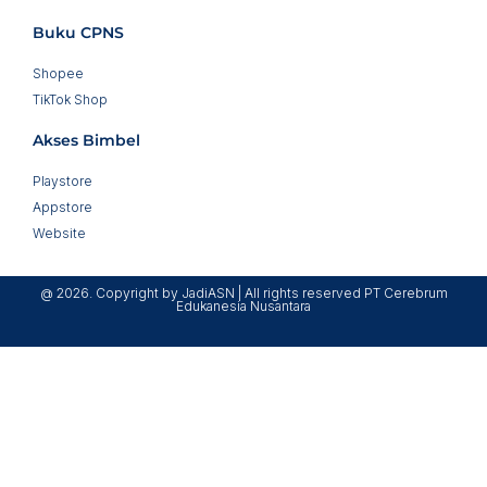
Buku CPNS
Shopee
TikTok Shop
Akses Bimbel
Playstore
Appstore
Website
@ 2026. Copyright by JadiASN | All rights reserved PT Cerebrum
Edukanesia Nusantara