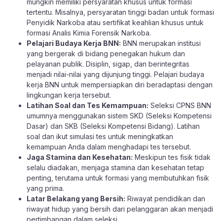
mungkin memiliki persyaratan khusus untuk formasi
tertentu. Misalnya, persyaratan tinggi badan untuk formasi
Penyidik Narkoba atau sertifikat keahlian khusus untuk
formasi Analis Kimia Forensik Narkoba.
Pelajari Budaya Kerja BNN:
BNN merupakan institusi
yang bergerak di bidang penegakan hukum dan
pelayanan publik. Disiplin, sigap, dan berintegritas
menjadi nilai-nilai yang dijunjung tinggi. Pelajari budaya
kerja BNN untuk mempersiapkan diri beradaptasi dengan
lingkungan kerja tersebut.
Latihan Soal dan Tes Kemampuan:
Seleksi CPNS BNN
umumnya menggunakan sistem SKD (Seleksi Kompetensi
Dasar) dan SKB (Seleksi Kompetensi Bidang). Latihan
soal dan ikut simulasi tes untuk meningkatkan
kemampuan Anda dalam menghadapi tes tersebut.
Jaga Stamina dan Kesehatan:
Meskipun tes fisik tidak
selalu diadakan, menjaga stamina dan kesehatan tetap
penting, terutama untuk formasi yang membutuhkan fisik
yang prima.
Latar Belakang yang Bersih:
Riwayat pendidikan dan
riwayat hidup yang bersih dari pelanggaran akan menjadi
pertimbangan dalam seleksi.