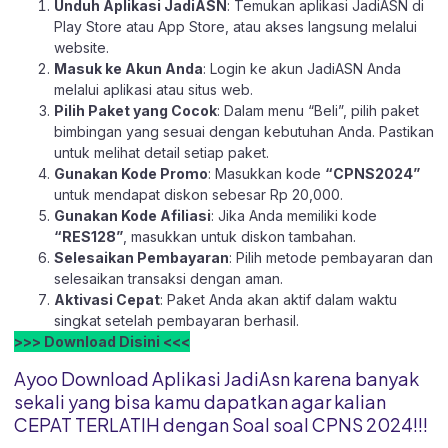
Unduh Aplikasi JadiASN
: Temukan aplikasi JadiASN di
Play Store
atau
App Store
, atau akses langsung melalui
website
.
Masuk ke Akun Anda
: Login ke akun JadiASN Anda
melalui aplikasi atau
situs web.
Pilih Paket yang Cocok
: Dalam menu “Beli”, pilih paket
bimbingan yang sesuai dengan kebutuhan Anda. Pastikan
untuk melihat detail setiap paket.
Gunakan Kode Promo
: Masukkan kode
“CPNS2024”
untuk mendapat diskon sebesar Rp 20,000.
Gunakan Kode Afiliasi
: Jika Anda memiliki kode
“RES128”
, masukkan untuk diskon tambahan.
Selesaikan Pembayaran
: Pilih metode pembayaran dan
selesaikan transaksi dengan aman.
Aktivasi Cepat
: Paket Anda akan aktif dalam waktu
singkat setelah pembayaran berhasil.
>>> Download Disini <<<
Ayoo Download Aplikasi JadiAsn karena banyak
sekali yang bisa kamu dapatkan agar kalian
CEPAT TERLATIH dengan Soal soal CPNS 2024!!!