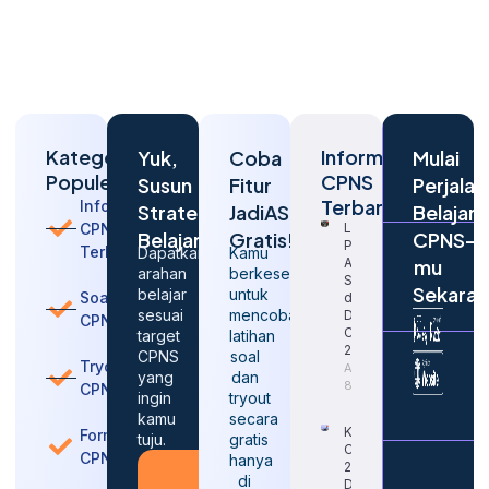
Kategori
Informasi
Yuk,
Coba
Mulai
Populer
CPNS
Susun
Fitur
Perjalan
Terbaru
Informasi
Strategi
JadiASN
Belajar
CPNS
Langkah
Belajarmu
Gratis!
CPNS-
Penting
Terbaru
Dapatkan
Kamu
Agar
mu
arahan
berkesempatan
Sukses
Sekara
belajar
untuk
Soal
dalam
sesuai
mencoba
Daftar
CPNS
CPNS
target
latihan
2026
CPNS
soal
Tryout
August
yang
dan
8, 2026
CPNS
ingin
tryout
kamu
secara
Kapan
Formasi
tuju.
gratis
CPNS
CPNS
hanya
2026
Konsultasi
di
Dibuka
Gratis