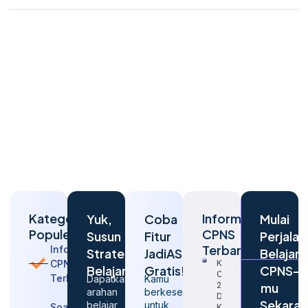
Kategori
Informasi
Yuk,
Coba
Mulai
Populer
CPNS
Susun
Fitur
Perjalan
Terbaru
Informasi
Strategi
JadiASN
Belajar
CPNS
Kapan
Belajarmu
Gratis!
CPNS-
CPNS
Terbaru
Dapatkan
Kamu
2026
mu
arahan
berkesempatan
Dibuka
Sekara
belajar
untuk
Soal
Kembali?