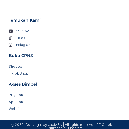
Temukan Kami
Youtube
Tiktok
Instagram
Buku CPNS
Shopee
TikTok Shop
Akses Bimbel
Playstore
Appstore
Website
@ 2026. Copyright by JadiASN | All rights reserved PT Cerebrum
Edukanesia Nusantara