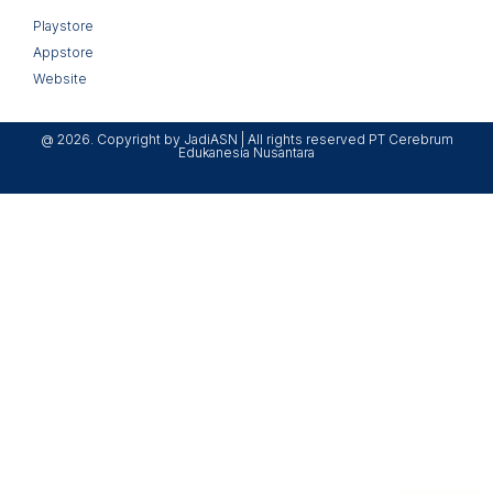
Playstore
Appstore
Website
@ 2026. Copyright by JadiASN | All rights reserved PT Cerebrum
Edukanesia Nusantara