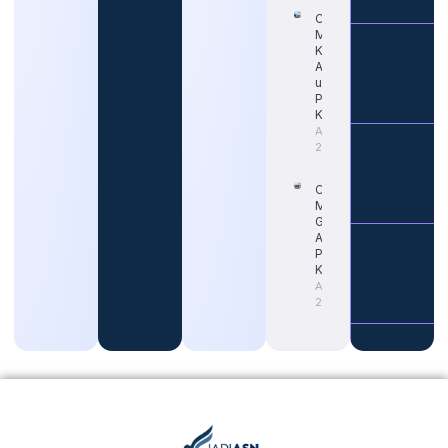
Cara Tepat
Mengetahui
Kapan Gaji
ASN Naik
untuk
Persiapan
Karier
August 4,
2026
Cara
Memahami
Gaji Guru
ASN untuk
Persiapan
Karier
August 4,
2026