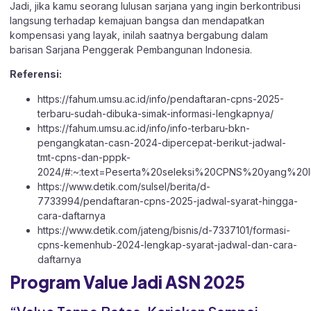
Jadi, jika kamu seorang lulusan sarjana yang ingin berkontribusi
langsung terhadap kemajuan bangsa dan mendapatkan
kompensasi yang layak, inilah saatnya bergabung dalam
barisan Sarjana Penggerak Pembangunan Indonesia.
Referensi:
https://fahum.umsu.ac.id/info/pendaftaran-cpns-2025-
terbaru-sudah-dibuka-simak-informasi-lengkapnya/
https://fahum.umsu.ac.id/info/info-terbaru-bkn-
pengangkatan-casn-2024-dipercepat-berikut-jadwal-
tmt-cpns-dan-pppk-
2024/#:~:text=Peserta%20seleksi%20CPNS%20yang%20
https://www.detik.com/sulsel/berita/d-
7733994/pendaftaran-cpns-2025-jadwal-syarat-hingga-
cara-daftarnya
https://www.detik.com/jateng/bisnis/d-7337101/formasi-
cpns-kemenhub-2024-lengkap-syarat-jadwal-dan-cara-
daftarnya
Program Value Jadi ASN 2025