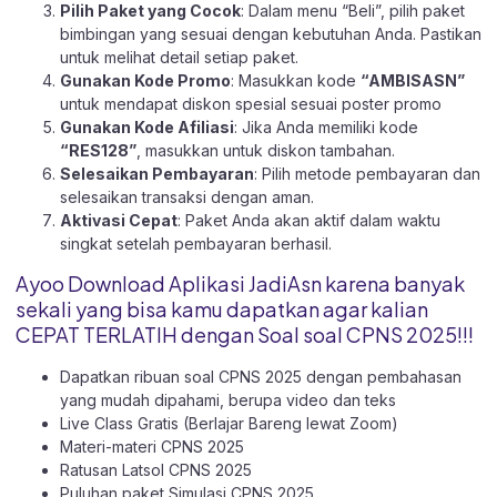
Pilih Paket yang Cocok
: Dalam menu “Beli”, pilih paket
bimbingan yang sesuai dengan kebutuhan Anda. Pastikan
untuk melihat detail setiap paket.
Gunakan Kode Promo
: Masukkan kode
“AMBISASN”
untuk mendapat diskon spesial sesuai poster promo
Gunakan Kode Afiliasi
: Jika Anda memiliki kode
“RES128”
, masukkan untuk diskon tambahan.
Selesaikan Pembayaran
: Pilih metode pembayaran dan
selesaikan transaksi dengan aman.
Aktivasi Cepat
: Paket Anda akan aktif dalam waktu
singkat setelah pembayaran berhasil.
Ayoo Download Aplikasi JadiAsn karena banyak
sekali yang bisa kamu dapatkan agar kalian
CEPAT TERLATIH dengan Soal soal CPNS 2025!!!
Dapatkan ribuan soal CPNS 2025 dengan pembahasan
yang mudah dipahami, berupa video dan teks
Live Class Gratis (Berlajar Bareng lewat Zoom)
Materi-materi CPNS 2025
Ratusan Latsol CPNS 2025
Puluhan paket Simulasi CPNS 2025