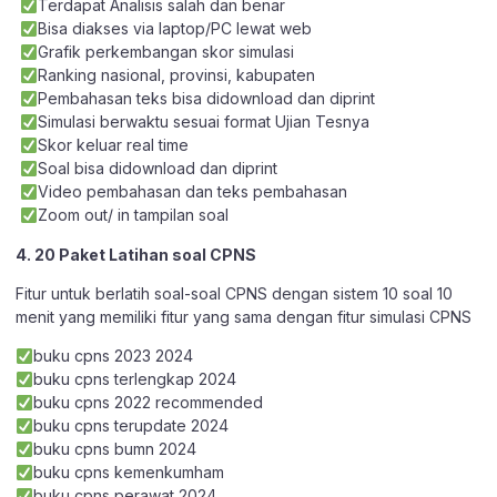
Terdapat Analisis salah dan benar
Bisa diakses via laptop/PC lewat web
Grafik perkembangan skor simulasi
Ranking nasional, provinsi, kabupaten
Pembahasan teks bisa didownload dan diprint
Simulasi berwaktu sesuai format Ujian Tesnya
Skor keluar real time
Soal bisa didownload dan diprint
Video pembahasan dan teks pembahasan
Zoom out/ in tampilan soal
4. 20 Paket Latihan soal CPNS
Fitur untuk berlatih soal-soal CPNS dengan sistem 10 soal 10
menit yang memiliki fitur yang sama dengan fitur simulasi CPNS
buku cpns 2023 2024
buku cpns terlengkap 2024
buku cpns 2022 recommended
buku cpns terupdate 2024
buku cpns bumn 2024
buku cpns kemenkumham
buku cpns perawat 2024