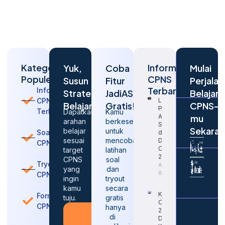
Kategori
Informasi
Yuk,
Coba
Mulai
Populer
CPNS
Susun
Fitur
Perjalan
Terbaru
Informasi
Strategi
JadiASN
Belajar
CPNS
Langkah
Belajarmu
Gratis!
CPNS-
Penting
Terbaru
Dapatkan
Kamu
Agar
mu
arahan
berkesempatan
Sukses
Sekara
belajar
untuk
Soal
dalam
sesuai
mencoba
Daftar
CPNS
CPNS
target
latihan
2026
CPNS
soal
Tryout
August
yang
dan
8, 2026
CPNS
ingin
tryout
kamu
secara
Kapan
Formasi
tuju.
gratis
CPNS
CPNS
hanya
2026
Konsultasi
di
Dibuka
Gratis