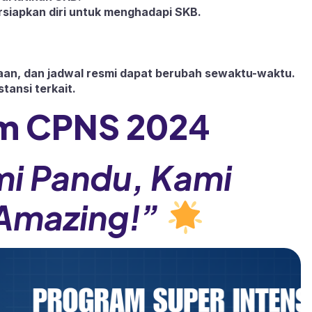
persiapkan diri untuk menghadapi SKB.
iraan, dan jadwal resmi dapat berubah sewaktu-waktu.
tansi terkait.
m CPNS 202
4
mi Pandu, Kami
Amazing!”