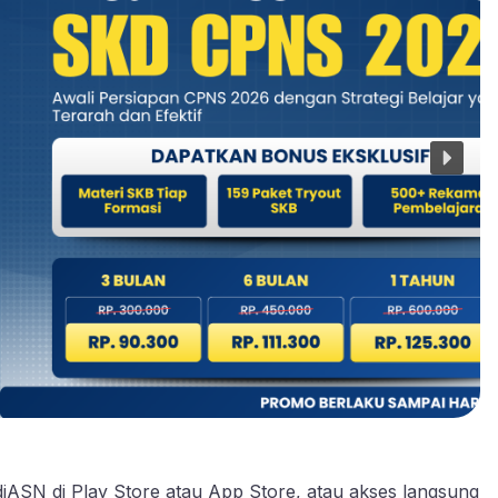
diASN di
Play Store
atau
App Store
, atau akses langsung