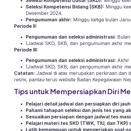
Seleksi Kompetensi Dasar (SKD):
Minggu keem
Seleksi Kompetensi Bidang (SKB):
Minggu kee
Desember 2024.
Pengumuman akhir:
Minggu ketiga bulan Janua
Periode II:
Pengumuman dan seleksi administrasi:
Bulan 
(Jadwal SKD, SKB, dan pengumuman akhir me
Periode III:
Pengumuman dan seleksi administrasi:
Akhir 
(Jadwal SKD, SKB, dan pengumuman akhir me
Catatan:
Jadwal di atas merupakan perkiraan dan 
resmi, pantau terus website Badan Kepegawaian Nega
Tips untuk Mempersiapkan Diri Me
Pelajari detail jadwal dan persiapkan diri jauh
Pahami tahapan seleksi dan jenis tes yang a
Sesuaikan persiapan dengan jadwal tes masi
Pelajari materi tes SKD (TWK, TIU, dan TKP) s
Latih kemampuan untuk mengerjakan soal-soa