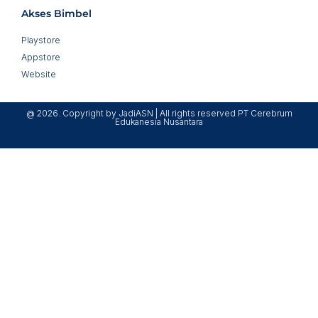
Akses Bimbel
Playstore
Appstore
Website
@ 2026. Copyright by JadiASN | All rights reserved PT Cerebrum
Edukanesia Nusantara