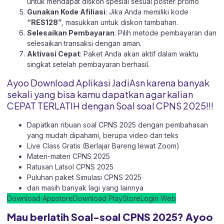
untuk mendapat diskon spesial sesuai poster promo
Gunakan Kode Afiliasi
: Jika Anda memiliki kode
“RES128”
, masukkan untuk diskon tambahan.
Selesaikan Pembayaran
: Pilih metode pembayaran dan
selesaikan transaksi dengan aman.
Aktivasi Cepat
: Paket Anda akan aktif dalam waktu
singkat setelah pembayaran berhasil.
Ayoo Download Aplikasi JadiAsn karena banyak
sekali yang bisa kamu dapatkan agar kalian
CEPAT TERLATIH dengan Soal soal CPNS 2025!!!
Dapatkan ribuan soal CPNS 2025 dengan pembahasan
yang mudah dipahami, berupa video dan teks
Live Class Gratis (Berlajar Bareng lewat Zoom)
Materi-materi CPNS 2025
Ratusan Latsol CPNS 2025
Puluhan paket Simulasi CPNS 2025
dan masih banyak lagi yang lainnya
Download Appstore
Download PlayStore
Login Web
Mau berlatih Soal-soal CPNS 2025? Ayoo