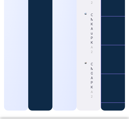
2026
Cara Tepat
Mengetahui
Kapan Gaji
ASN Naik
untuk
Persiapan
Karier
August 4,
2026
Cara
Memahami
Gaji Guru
ASN untuk
Persiapan
Karier
August 4,
2026