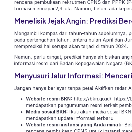
rencana pembukaan rekrutmen CPNS dan PPPK (Pega
formasi mencapai 2,3 juta. Namun, belum ada kepas
Menelisik Jejak Angin: Prediksi 
Mengambil kompas dari tahun-tahun sebelumnya, p
pada pertengahan tahun, antara bulan April dan Jun
memprediksi hal serupa akan terjadi di tahun 2024.
Namun, perlu diingat, prediksi hanyalah bisikan an
informasi resmi dari Badan Kepegawaian Negara (BKN)
Menyusuri Jalur Informasi: Menca
Jangan hanya berlayar tanpa peta! Aktifkan radar 
Website resmi BKN:
https://bkn.go.id/
:
https://
mendapatkan pengumuman resmi terkait pem
Media sosial BKN:
Ikuti akun media sosial BKN
mendapatkan update informasi terbaru.
Website resmi instansi yang Anda minati:
Beb
rencana pembukaan CPNS untuk instansi mereka