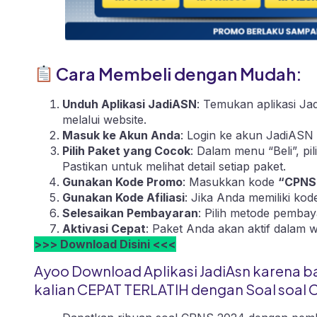
Cara Membeli dengan Mudah:
Unduh Aplikasi JadiASN
: Temukan aplikasi Ja
melalui
website
.
Masuk ke Akun Anda
: Login ke akun JadiASN 
Pilih Paket yang Cocok
: Dalam menu “Beli”, p
Pastikan untuk melihat detail setiap paket.
Gunakan Kode Promo
: Masukkan kode
“CPNS
Gunakan Kode Afiliasi
: Jika Anda memiliki ko
Selesaikan Pembayaran
: Pilih metode pembay
Aktivasi Cepat
: Paket Anda akan aktif dalam 
>>> Download Disini <<<
Ayoo Download Aplikasi JadiAsn karena b
kalian CEPAT TERLATIH dengan Soal soal 