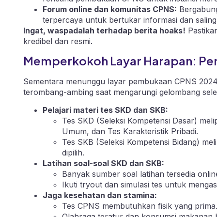
Forum online dan komunitas CPNS:
Bergabung
terpercaya untuk bertukar informasi dan salin
Ingat, waspadalah terhadap berita hoaks!
Pastika
kredibel dan resmi.
Memperkokoh Layar Harapan: Pers
Sementara menunggu layar pembukaan CPNS 2024 te
terombang-ambing saat mengarungi gelombang selek
Pelajari materi tes SKD dan SKB:
Tes SKD (Seleksi Kompetensi Dasar) meli
Umum, dan Tes Karakteristik Pribadi.
Tes SKB (Seleksi Kompetensi Bidang) meli
dipilih.
Latihan soal-soal SKD dan SKB:
Banyak sumber soal latihan tersedia onli
Ikuti tryout dan simulasi tes untuk men
Jaga kesehatan dan stamina:
Tes CPNS membutuhkan fisik yang prima
Olahraga teratur dan konsumsi makanan b