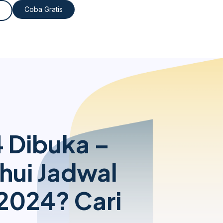
Coba Gratis
 Dibuka –
ui Jadwal
024? Cari