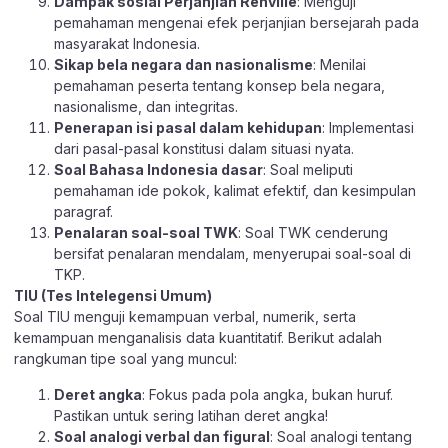
Dampak sosial Perjanjian Renville
: Menguji
pemahaman mengenai efek perjanjian bersejarah pada
masyarakat Indonesia.
Sikap bela negara dan nasionalisme
: Menilai
pemahaman peserta tentang konsep bela negara,
nasionalisme, dan integritas.
Penerapan isi pasal dalam kehidupan
: Implementasi
dari pasal-pasal konstitusi dalam situasi nyata.
Soal Bahasa Indonesia dasar
: Soal meliputi
pemahaman ide pokok, kalimat efektif, dan kesimpulan
paragraf.
Penalaran soal-soal TWK
: Soal TWK cenderung
bersifat penalaran mendalam, menyerupai soal-soal di
TKP.
TIU (Tes Intelegensi Umum)
Soal TIU menguji kemampuan verbal, numerik, serta
kemampuan menganalisis data kuantitatif. Berikut adalah
rangkuman tipe soal yang muncul:
Deret angka
: Fokus pada pola angka, bukan huruf.
Pastikan untuk sering latihan deret angka!
Soal analogi verbal dan figural
: Soal analogi tentang