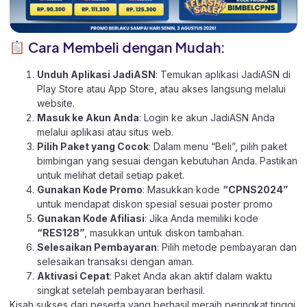
Cara Membeli dengan Mudah:
Unduh Aplikasi JadiASN
: Temukan aplikasi JadiASN di
Play Store
atau
App Store
, atau akses langsung melalui
website
.
Masuk ke Akun Anda
: Login ke akun JadiASN Anda
melalui aplikasi atau
situs web.
Pilih Paket yang Cocok
: Dalam menu “Beli”, pilih paket
bimbingan yang sesuai dengan kebutuhan Anda. Pastikan
untuk melihat detail setiap paket.
Gunakan Kode Promo
: Masukkan kode
“CPNS2024”
untuk mendapat diskon spesial sesuai poster promo
Gunakan Kode Afiliasi
: Jika Anda memiliki kode
“RES128”
, masukkan untuk diskon tambahan.
Selesaikan Pembayaran
: Pilih metode pembayaran dan
selesaikan transaksi dengan aman.
Aktivasi Cepat
: Paket Anda akan aktif dalam waktu
singkat setelah pembayaran berhasil.
Kisah sukses dari peserta yang berhasil meraih peringkat tinggi