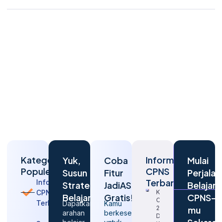
Kategori
Informasi
Yuk,
Coba
Mulai
Populer
CPNS
Susun
Fitur
Perjalan
Terbaru
Informasi
Strategi
JadiASN
Belajar
CPNS
Kapan
Belajarmu
Gratis!
CPNS-
CPNS
Terbaru
Dapatkan
Kamu
2026
mu
arahan
berkesempatan
Dibuka