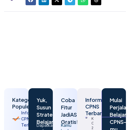
Kategori
Informasi
Yuk,
Coba
Mulai
Populer
CPNS
Susun
Fitur
Perjalan
Terbaru
Informasi
Strategi
JadiASN
Belajar
CPNS
Kapan
Belajarmu
Gratis!
CPNS-
CPNS
Terbaru
Dapatkan
Kamu
2026
mu