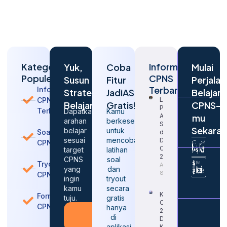
Kategori
Informasi
Yuk,
Coba
Mulai
Populer
CPNS
Susun
Fitur
Perjalan
Terbaru
Informasi
Strategi
JadiASN
Belajar
CPNS
Langkah
Belajarmu
Gratis!
CPNS-
Penting
Terbaru
Dapatkan
Kamu
Agar
mu
arahan
berkesempatan
Sukses
Sekara
belajar
untuk
Soal
dalam
sesuai
mencoba
Daftar
CPNS
CPNS
target
latihan
2026
CPNS
soal
Tryout
August
yang
dan
8, 2026
CPNS
ingin
tryout
kamu
secara
Kapan
Formasi
tuju.
gratis
CPNS
CPNS
hanya
2026
Konsultasi
di
Dibuka
Gratis
aplikasi
Kembali?