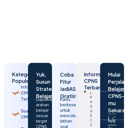
Kategori
Informasi
Yuk,
Coba
Mulai
Populer
CPNS
Susun
Fitur
Perjalan
Terbaru
Informasi
Strategi
JadiASN
Belajar
CPNS
Langkah
Belajarmu
Gratis!
CPNS-
Penting
Terbaru
Dapatkan
Kamu
Agar
mu
arahan
berkesempatan
Sukses
Sekara
belajar
untuk
Soal
dalam
sesuai
mencoba
Daftar
CPNS
CPNS
target
latihan
2026
CPNS
soal