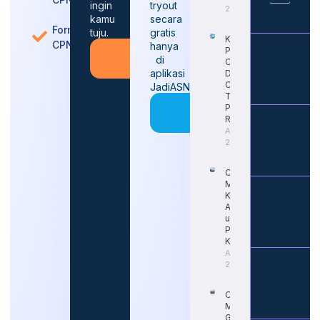
ingin
tryout
2026
kamu
secara
Formasi
tuju.
gratis
Kapan
CPNS
hanya
Pendaftaran
Konsultasi
di
CPNS 2026
Gratis
aplikasi
Dimulai?
Cek Jadwal
JadiASN
Terbaru dan
Coba
Portal
Sekarang
Resminya
August 5,
2026
Cara Tepat
Mengetahui
Kapan Gaji
ASN Naik
untuk
Persiapan
Karier
August 4,
2026
Cara
Memahami
Gaji Guru