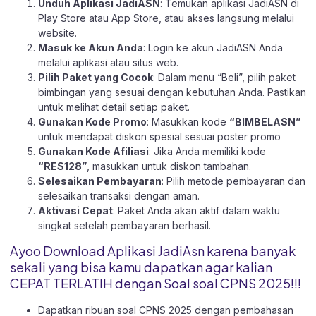
Unduh Aplikasi JadiASN
: Temukan aplikasi JadiASN di
Play Store
atau
App Store
, atau akses langsung melalui
website
.
Masuk ke Akun Anda
: Login ke akun JadiASN Anda
melalui aplikasi atau
situs web.
Pilih Paket yang Cocok
: Dalam menu “Beli”, pilih paket
bimbingan yang sesuai dengan kebutuhan Anda. Pastikan
untuk melihat detail setiap paket.
Gunakan Kode Promo
: Masukkan kode
“BIMBELASN”
untuk mendapat diskon spesial sesuai poster promo
Gunakan Kode Afiliasi
: Jika Anda memiliki kode
“RES128”
, masukkan untuk diskon tambahan.
Selesaikan Pembayaran
: Pilih metode pembayaran dan
selesaikan transaksi dengan aman.
Aktivasi Cepat
: Paket Anda akan aktif dalam waktu
singkat setelah pembayaran berhasil.
Ayoo Download Aplikasi JadiAsn karena banyak
sekali yang bisa kamu dapatkan agar kalian
CEPAT TERLATIH dengan Soal soal CPNS 2025!!!
Dapatkan ribuan soal CPNS 2025 dengan pembahasan