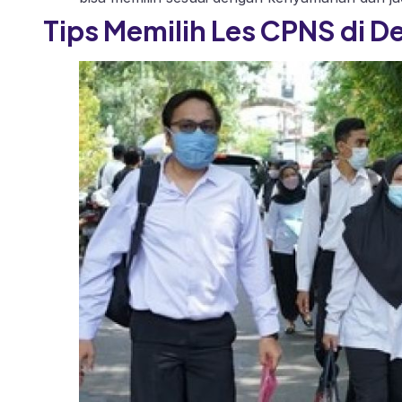
Tips Memilih Les CPNS di D