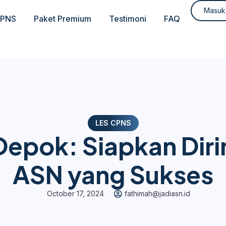
Masuk
CPNS
Paket Premium
Testimoni
FAQ
LES CPNS
epok: Siapkan Dir
ASN yang Sukses
October 17, 2024
fathimah@jadiasn.id