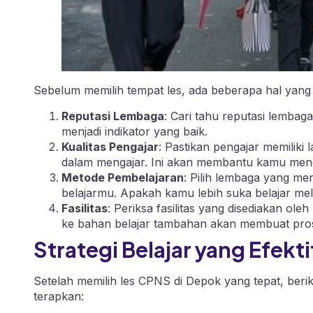
Sebelum memilih tempat les, ada beberapa hal yang 
Reputasi Lembaga
: Cari tahu reputasi lembaga
menjadi indikator yang baik.
Kualitas Pengajar
: Pastikan pengajar memiliki
dalam mengajar. Ini akan membantu kamu men
Metode Pembelajaran
: Pilih lembaga yang m
belajarmu. Apakah kamu lebih suka belajar mela
Fasilitas
: Periksa fasilitas yang disediakan o
ke bahan belajar tambahan akan membuat proses
Strategi Belajar yang Efekti
Setelah memilih les CPNS di Depok yang tepat, berik
terapkan: