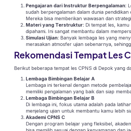
Pengajaran dari Instruktur Berpengalaman
: 
sudah berpengalaman dalam dunia pendidikan da
Mereka bisa memberikan wawasan dan strategi
Materi yang Terstruktur
: Di tempat les, kam
dipahami. Ini sangat membantu dalam mempersi
Simulasi Ujian
: Banyak lembaga les yang menyed
merasakan atmosfer ujian sebenarnya, sehingg
Rekomendasi Tempat Les C
Berikut beberapa tempat les CPNS di Depok yang d
Lembaga Bimbingan Belajar A
Lembaga ini terkenal dengan metode pembelajar
memiliki pengalaman yang baik dan siap mem
Lembaga Bimbingan Belajar B
Di lembaga ini, fokus utama adalah pada latiha
menjelang ujian untuk membantu kamu lebih s
Akademi CPNS C
Dengan program belajar yang fleksibel, akademi
bisa memilih sesuai dengan kenyamanan dan j