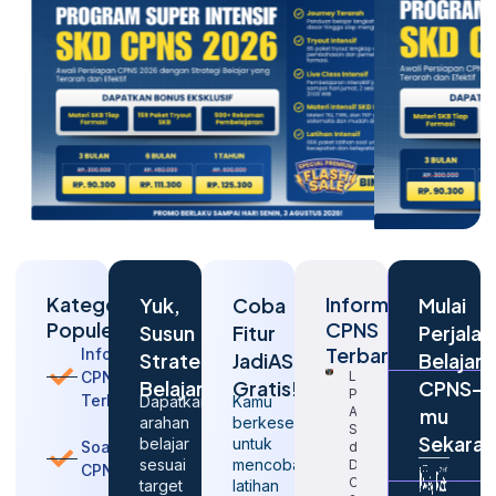
Kategori
Informasi
Yuk,
Coba
Mulai
Populer
CPNS
Susun
Fitur
Perjalan
Terbaru
Informasi
Strategi
JadiASN
Belajar
CPNS
Langkah
Belajarmu
Gratis!
CPNS-
Penting
Terbaru
Dapatkan
Kamu
Agar
mu
arahan
berkesempatan
Sukses
Sekara
belajar
untuk
Soal
dalam
sesuai
mencoba
Daftar
CPNS
CPNS
target
latihan