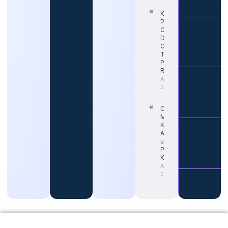
Kapan
Pendaftaran
CPNS 2026
Dimulai?
Cek Jadwal
Terbaru dan
Portal
Resminya
August 5,
2026
Cara Tepat
Mengetahui
Kapan Gaji
ASN Naik
untuk
Persiapan
Karier
August 4,
2026