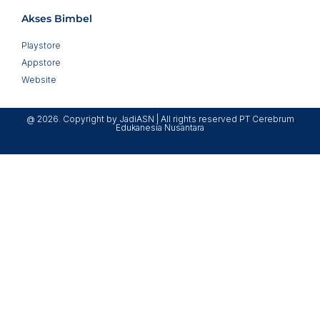
Akses Bimbel
Playstore
Appstore
Website
@ 2026. Copyright by JadiASN | All rights reserved PT Cerebrum
Edukanesia Nusantara