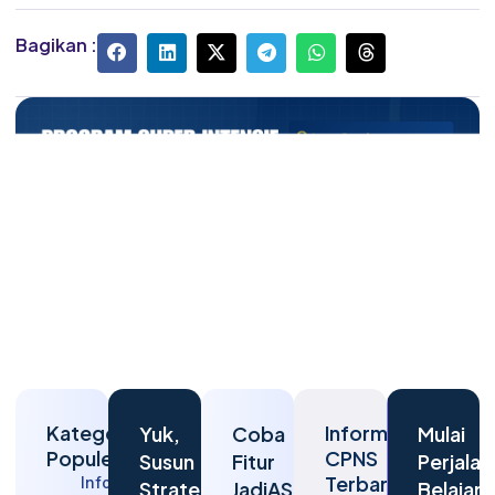
Bagikan :
Kategori
Informasi
Yuk,
Coba
Mulai
Populer
CPNS
Susun
Fitur
Perjalan
Terbaru
Informasi
Strategi
JadiASN
Belajar