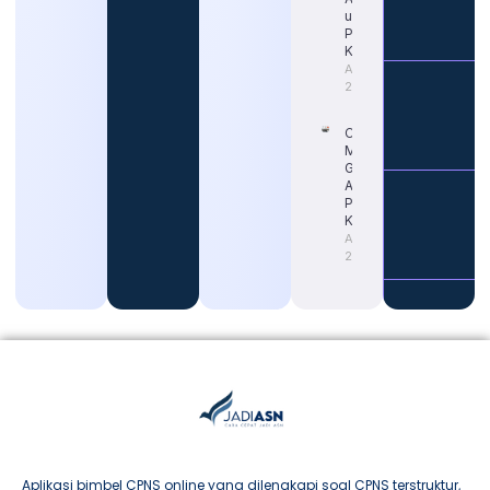
untuk
Persiapan
Karier
August 4,
2026
Cara
Memahami
Gaji Guru
ASN untuk
Persiapan
Karier
August 4,
2026
Aplikasi bimbel CPNS online yang dilengkapi soal CPNS terstruktur,