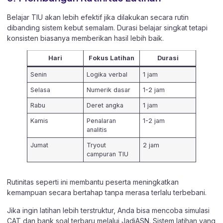
Belajar TIU akan lebih efektif jika dilakukan secara rutin
dibanding sistem kebut semalam. Durasi belajar singkat tetapi
konsisten biasanya memberikan hasil lebih baik.
Hari
Fokus Latihan
Durasi
Senin
Logika verbal
1 jam
Selasa
Numerik dasar
1-2 jam
Rabu
Deret angka
1 jam
Kamis
Penalaran
1-2 jam
analitis
Jumat
Tryout
2 jam
campuran TIU
Rutinitas seperti ini membantu peserta meningkatkan
kemampuan secara bertahap tanpa merasa terlalu terbebani.
Jika ingin latihan lebih terstruktur, Anda bisa mencoba simulasi
CAT dan bank soal terbaru melalui
JadiASN
. Sistem latihan yang