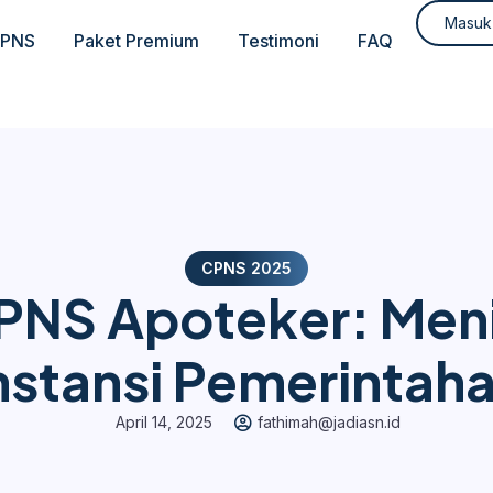
Masuk
CPNS
Paket Premium
Testimoni
FAQ
CPNS 2025
PNS Apoteker: Meniti
nstansi Pemerintah
April 14, 2025
fathimah@jadiasn.id