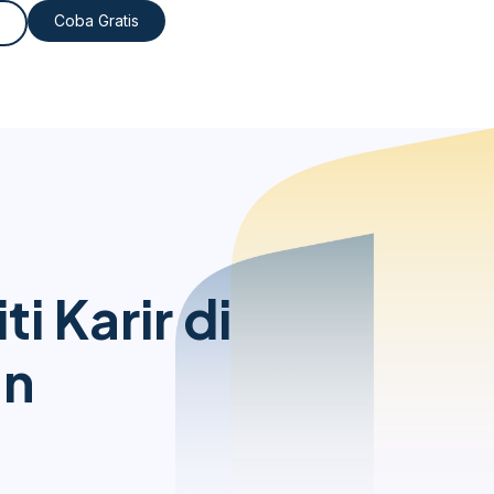
Coba Gratis
 Karir di
an