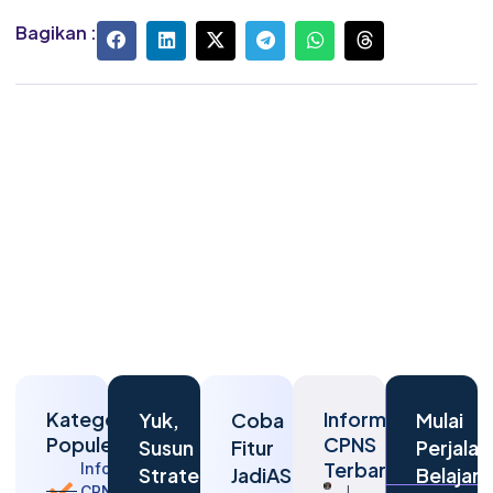
Bagikan :
Kategori
Informasi
Yuk,
Coba
Mulai
Populer
CPNS
Susun
Fitur
Perjalan
Terbaru
Informasi
Strategi
JadiASN
Belajar
CPNS
Langkah