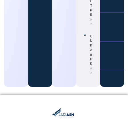
Cek Jadwal
Terbaru dan
Portal
Resminya
August 5,
2026
Cara Tepat
Mengetahui
Kapan Gaji
ASN Naik
untuk
Persiapan
Karier
August 4,
2026