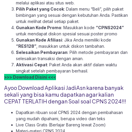
melalui aplikasi atau
situs web.
Pilih Paket yang Cocok
: Dalam menu “Beli”, pilih paket
bimbingan yang sesuai dengan kebutuhan Anda. Pastikan
untuk melihat detail setiap paket.
Gunakan Kode Promo
: Masukkan kode
“CPNS2024”
untuk mendapat diskon spesial sesuai poster promo
Gunakan Kode Afiliasi
: Jika Anda memiliki kode
“RES128”
, masukkan untuk diskon tambahan.
Selesaikan Pembayaran
: Pilih metode pembayaran dan
selesaikan transaksi dengan aman.
Aktivasi Cepat
: Paket Anda akan aktif dalam waktu
singkat setelah pembayaran berhasil.
>>> Download Disini <<<
Ayoo Download Aplikasi JadiAsn karena banyak
sekali yang bisa kamu dapatkan agar kalian
CEPAT TERLATIH dengan Soal soal CPNS 2024!!!
Dapatkan ribuan soal CPNS 2024 dengan pembahasan
yang mudah dipahami, berupa video dan teks
Live Class Gratis (Berlajar Bareng lewat Zoom)
Materi-materi CPNS 2024