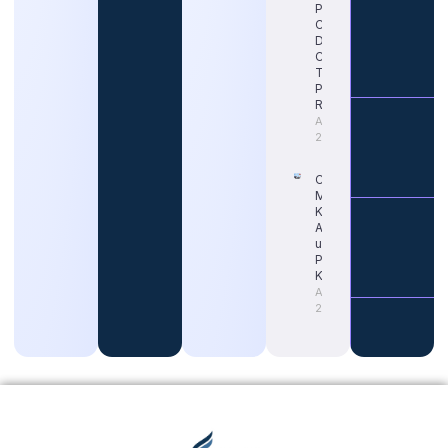
Pendaftaran
CPNS 2026
Dimulai?
Cek Jadwal
Terbaru dan
Portal
Resminya
August 5,
2026
Cara Tepat
Mengetahui
Kapan Gaji
ASN Naik
untuk
Persiapan
Karier
August 4,
2026