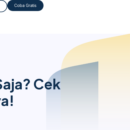
Coba Gratis
Saja? Cek
a!