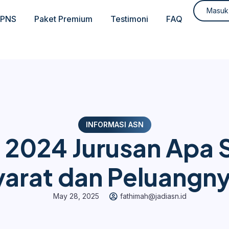
Masuk
CPNS
Paket Premium
Testimoni
FAQ
INFORMASI ASN
i 2024 Jurusan Apa 
yarat dan Peluangny
May 28, 2025
fathimah@jadiasn.id