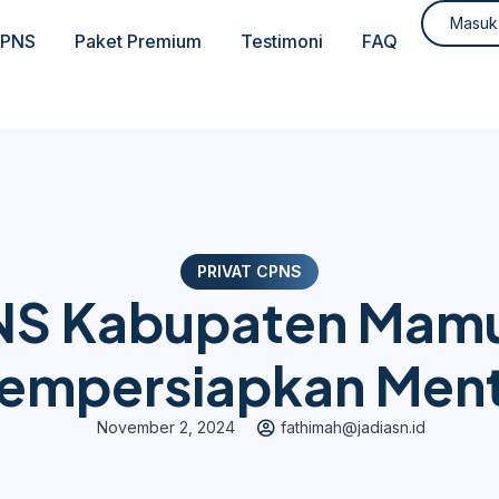
Masuk
CPNS
Paket Premium
Testimoni
FAQ
PRIVAT CPNS
PNS Kabupaten Mamu
empersiapkan Ment
November 2, 2024
fathimah@jadiasn.id