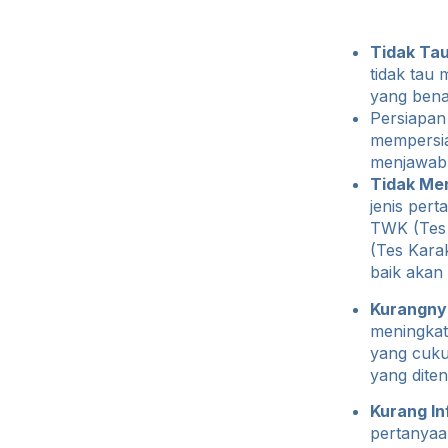
Tidak Tau
tidak tau
yang bena
Persiapan
mempersiap
menjawab
Tidak Me
jenis per
TWK (Tes 
(Tes Karak
baik akan
Kurangny
meningkat
yang cuku
yang dite
Kurang In
pertanyaa