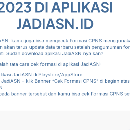
2023 DI APLIKASI
JADIASN.ID
adiASN, kamu juga bisa mengecek Formasi CPNS menggunak
an akan terus update data terbaru setelah pengumuman fo
i. Sudah download aplikasi JadiASN nya kan?
alah tata cara cek formasi di aplikasi JadiASN:
likasi JadiASN di Playstore/AppStore
i JadiASN – klik Banner “Cek Formasi CPNS” di bagian atas
SN
n pada banner tersebut dan kamu bisa cek Formasi CPNS se