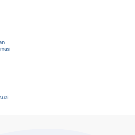
an
rmasi
suai