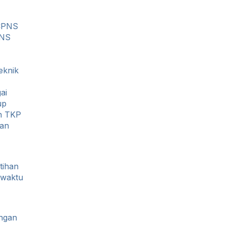
 CPNS
PNS
eknik
ai
up
n TKP
gan
tihan
 waktu
ungan