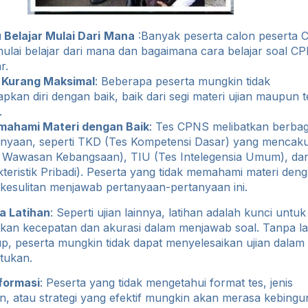
 Belajar Mulai Dari
Mana
:Banyak peserta calon peserta
 mulai belajar dari mana dan bagaimana cara belajar soal C
r.
Kurang Maksimal
: Beberapa peserta mungkin tidak
kan diri dengan baik, baik dari segi materi ujian maupun t
.
mahami Materi dengan Baik
: Tes CPNS melibatkan berbag
tanyaan, seperti TKD (Tes Kompetensi Dasar) yang mencak
Wawasan Kebangsaan), TIU (Tes Intelegensia Umum), da
teristik Pribadi). Peserta yang tidak memahami materi den
 kesulitan menjawab pertanyaan-pertanyaan ini.
a Latihan
: Seperti ujian lainnya, latihan adalah kunci untuk
kan kecepatan dan akurasi dalam menjawab soal. Tanpa la
p, peserta mungkin tidak dapat menyelesaikan ujian dalam
ntukan.
formasi
: Peserta yang tidak mengetahui format tes, jenis
n, atau strategi yang efektif mungkin akan merasa kebing