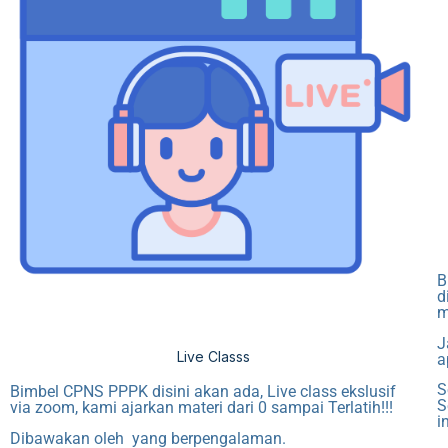
B
d
m
J
Live Classs
a
S
Bimbel CPNS PPPK disini akan ada, Live class ekslusif
S
via zoom, kami ajarkan materi dari 0 sampai Terlatih!!!
i
Dibawakan oleh yang berpengalaman.