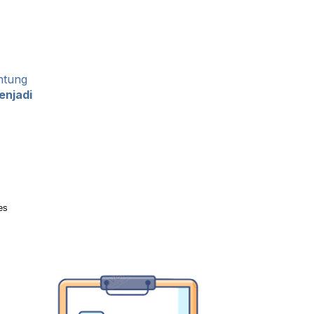
ntung
njadi
es