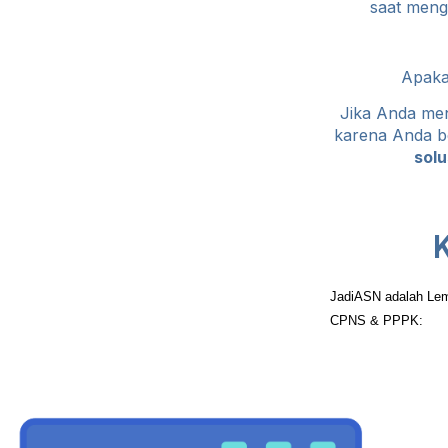
saat meng
Apak
Jika Anda me
karena Anda b
sol
JadiASN adalah Lem
CPNS & PPPK: