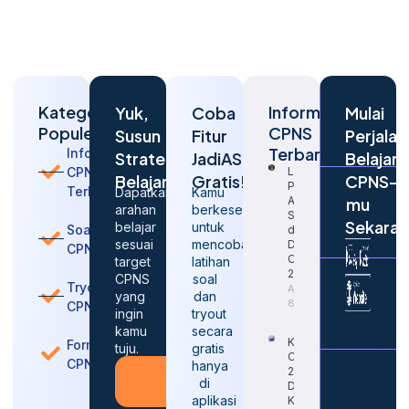
Kategori
Informasi
Yuk,
Coba
Mulai
Populer
CPNS
Susun
Fitur
Perjalan
Terbaru
Informasi
Strategi
JadiASN
Belajar
CPNS
Langkah
Belajarmu
Gratis!
CPNS-
Penting
Terbaru
Dapatkan
Kamu
Agar
mu
arahan
berkesempatan
Sukses
Sekara
belajar
untuk
Soal
dalam
sesuai
mencoba
Daftar
CPNS
CPNS
target
latihan
2026
CPNS
soal
Tryout
August
yang
dan
8, 2026
CPNS
ingin
tryout
kamu
secara
Kapan
Formasi
tuju.
gratis
CPNS
CPNS
hanya
2026
Konsultasi
di
Dibuka
Gratis
aplikasi
Kembali?