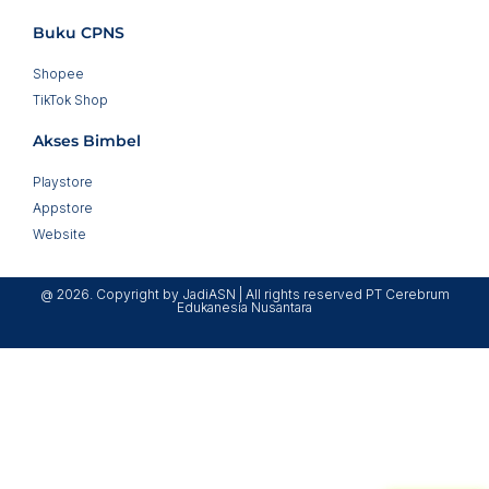
Buku CPNS
Shopee
TikTok Shop
Akses Bimbel
Playstore
Appstore
Website
@ 2026. Copyright by JadiASN | All rights reserved PT Cerebrum
Edukanesia Nusantara