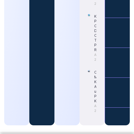
2026
Kapan
Pendaftaran
CPNS 2026
Dimulai?
Cek Jadwal
Terbaru dan
Portal
Resminya
August 5,
2026
Cara Tepat
Mengetahui
Kapan Gaji
ASN Naik
untuk
Persiapan
Karier
August 4,
2026