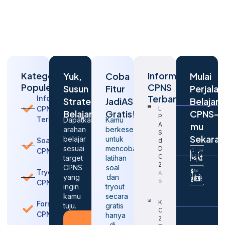
Kategori
Informasi
Yuk,
Coba
Mulai
Populer
CPNS
Susun
Fitur
Perjalan
Terbaru
Informasi
Strategi
JadiASN
Belajar
CPNS
Langkah
Belajarmu
Gratis!
CPNS-
Penting
Terbaru
Dapatkan
Kamu
Agar
mu
arahan
berkesempatan
Sukses
Sekara
belajar
untuk
Soal
dalam
sesuai
mencoba
Daftar
CPNS
CPNS
target
latihan
2026
CPNS
soal
Tryout
August
yang
dan
8, 2026
CPNS
ingin
tryout
kamu
secara
Kapan
Formasi
tuju.
gratis
CPNS
CPNS
hanya
2026
Konsultasi
di