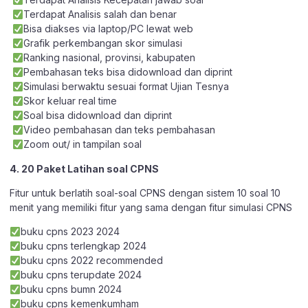
Terdapat Analisis salah dan benar
Bisa diakses via laptop/PC lewat web
Grafik perkembangan skor simulasi
Ranking nasional, provinsi, kabupaten
Pembahasan teks bisa didownload dan diprint
Simulasi berwaktu sesuai format Ujian Tesnya
Skor keluar real time
Soal bisa didownload dan diprint
Video pembahasan dan teks pembahasan
Zoom out/ in tampilan soal
4. 20 Paket Latihan soal CPNS
Fitur untuk berlatih soal-soal CPNS dengan sistem 10 soal 10
menit yang memiliki fitur yang sama dengan fitur simulasi CPNS
buku cpns 2023 2024
buku cpns terlengkap 2024
buku cpns 2022 recommended
buku cpns terupdate 2024
buku cpns bumn 2024
buku cpns kemenkumham