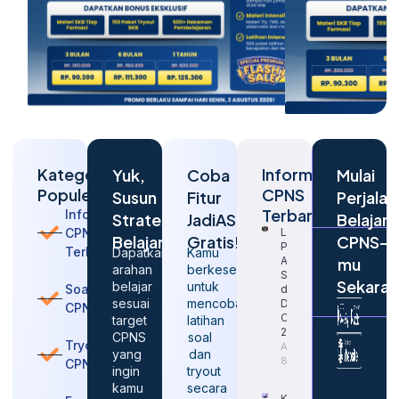
Kategori
Informasi
Yuk,
Coba
Mulai
Populer
CPNS
Susun
Fitur
Perjalan
Terbaru
Informasi
Strategi
JadiASN
Belajar
CPNS
Langkah
Belajarmu
Gratis!
CPNS-
Penting
Terbaru
Dapatkan
Kamu
Agar
mu
arahan
berkesempatan
Sukses
Sekara
belajar
untuk
Soal
dalam
sesuai
mencoba
Daftar
CPNS
CPNS
target
latihan
2026
CPNS
soal
Tryout
August
yang
dan
8, 2026
CPNS
ingin
tryout
kamu
secara
Kapan