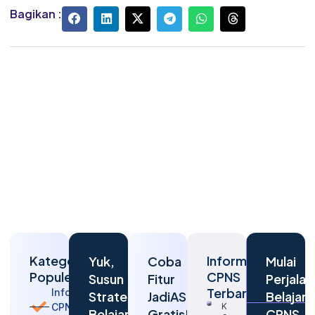
Bagikan :
Kategori
Informasi
Yuk,
Coba
Mulai
Populer
CPNS
Susun
Fitur
Perjalan
Terbaru
Informasi
Strategi
JadiASN
Belajar
CPNS
Kapan
Belajarmu
Gratis!
CPNS-