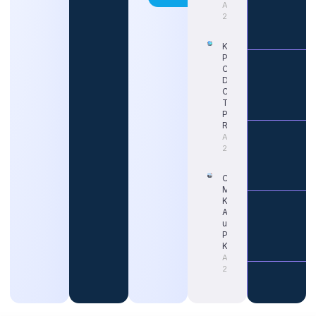
August 6,
2026
Kapan
Pendaftaran
CPNS 2026
Dimulai?
Cek Jadwal
Terbaru dan
Portal
Resminya
August 5,
2026
Cara Tepat
Mengetahui
Kapan Gaji
ASN Naik
untuk
Persiapan
Karier
August 4,
2026