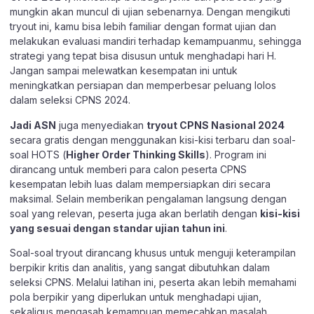
mungkin akan muncul di ujian sebenarnya. Dengan mengikuti
tryout ini, kamu bisa lebih familiar dengan format ujian dan
melakukan evaluasi mandiri terhadap kemampuanmu, sehingga
strategi yang tepat bisa disusun untuk menghadapi hari H.
Jangan sampai melewatkan kesempatan ini untuk
meningkatkan persiapan dan memperbesar peluang lolos
dalam seleksi CPNS 2024.
Jadi ASN
juga menyediakan
tryout CPNS Nasional 2024
secara gratis dengan menggunakan kisi-kisi terbaru dan soal-
soal HOTS (
Higher Order Thinking Skills
). Program ini
dirancang untuk memberi para calon peserta CPNS
kesempatan lebih luas dalam mempersiapkan diri secara
maksimal. Selain memberikan pengalaman langsung dengan
soal yang relevan, peserta juga akan berlatih dengan
kisi-kisi
yang sesuai dengan standar ujian tahun ini
.
Soal-soal tryout dirancang khusus untuk menguji keterampilan
berpikir kritis dan analitis, yang sangat dibutuhkan dalam
seleksi CPNS. Melalui latihan ini, peserta akan lebih memahami
pola berpikir yang diperlukan untuk menghadapi ujian,
sekaligus mengasah kemampuan memecahkan masalah.