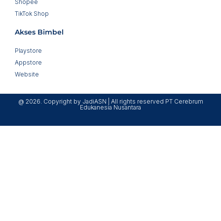
Shopee
TikTok Shop
Akses Bimbel
Playstore
Appstore
Website
@ 2026. Copyright by JadiASN | All rights reserved PT Cerebrum
Edukanesia Nusantara