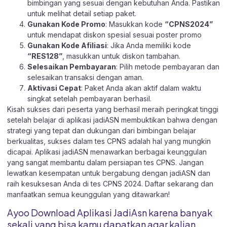
bimbingan yang sesuai dengan kebutuhan Anda. Pastikan
untuk melihat detail setiap paket.
Gunakan Kode Promo
: Masukkan kode
“CPNS2024”
untuk mendapat diskon spesial sesuai poster promo
Gunakan Kode Afiliasi
: Jika Anda memiliki kode
“RES128”
, masukkan untuk diskon tambahan.
Selesaikan Pembayaran
: Pilih metode pembayaran dan
selesaikan transaksi dengan aman.
Aktivasi Cepat
: Paket Anda akan aktif dalam waktu
singkat setelah pembayaran berhasil.
Kisah sukses dari peserta yang berhasil meraih peringkat tinggi
setelah belajar di aplikasi jadiASN membuktikan bahwa dengan
strategi yang tepat dan dukungan dari bimbingan belajar
berkualitas, sukses dalam tes CPNS adalah hal yang mungkin
dicapai. Aplikasi jadiASN menawarkan berbagai keunggulan
yang sangat membantu dalam persiapan tes CPNS. Jangan
lewatkan kesempatan untuk bergabung dengan jadiASN dan
raih kesuksesan Anda di tes CPNS 2024. Daftar sekarang dan
manfaatkan semua keunggulan yang ditawarkan!
Ayoo Download Aplikasi JadiAsn karena banyak
sekali yang bisa kamu dapatkan agar kalian