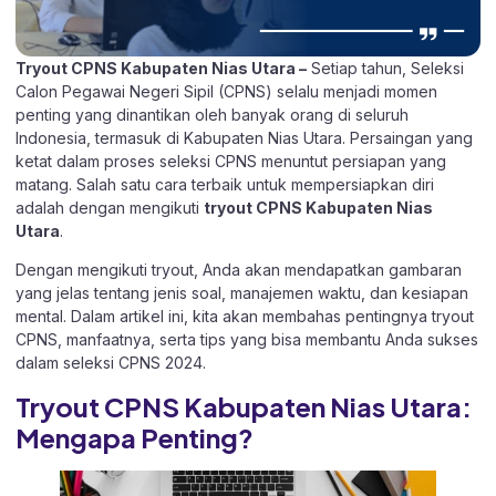
Tryout CPNS Kabupaten Nias Utara –
Setiap tahun, Seleksi
Calon Pegawai Negeri Sipil (CPNS) selalu menjadi momen
penting yang dinantikan oleh banyak orang di seluruh
Indonesia, termasuk di
Kabupaten Nias Utara
. Persaingan yang
ketat dalam proses seleksi CPNS menuntut persiapan yang
matang. Salah satu cara terbaik untuk mempersiapkan diri
adalah dengan mengikuti
tryout CPNS Kabupaten Nias
Utara
.
Dengan mengikuti tryout, Anda akan mendapatkan gambaran
yang jelas tentang jenis soal, manajemen waktu, dan kesiapan
mental. Dalam artikel ini, kita akan membahas pentingnya tryout
CPNS, manfaatnya, serta tips yang bisa membantu Anda sukses
dalam seleksi CPNS 2024.
Tryout CPNS Kabupaten Nias Utara:
Mengapa Penting?