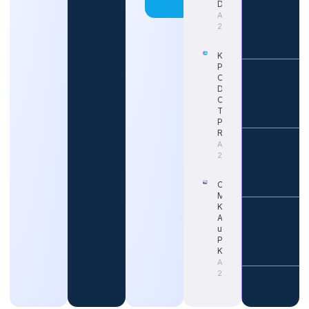
Sekarang
Dari BKN
August 6,
2026
Kapan
Pendaftaran
CPNS 2026
Dimulai?
Cek Jadwal
Terbaru dan
Portal
Resminya
August 5,
2026
Cara Tepat
Mengetahui
Kapan Gaji
ASN Naik
untuk
Persiapan
Karier
August 4,
2026