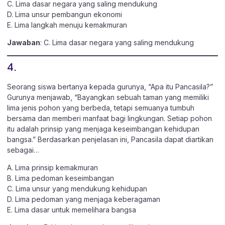
C. Lima dasar negara yang saling mendukung
D. Lima unsur pembangun ekonomi
E. Lima langkah menuju kemakmuran
Jawaban
: C. Lima dasar negara yang saling mendukung
4.
Seorang siswa bertanya kepada gurunya, “Apa itu Pancasila?”
Gurunya menjawab, “Bayangkan sebuah taman yang memiliki
lima jenis pohon yang berbeda, tetapi semuanya tumbuh
bersama dan memberi manfaat bagi lingkungan. Setiap pohon
itu adalah prinsip yang menjaga keseimbangan kehidupan
bangsa.” Berdasarkan penjelasan ini, Pancasila dapat diartikan
sebagai…
A. Lima prinsip kemakmuran
B. Lima pedoman keseimbangan
C. Lima unsur yang mendukung kehidupan
D. Lima pedoman yang menjaga keberagaman
E. Lima dasar untuk memelihara bangsa