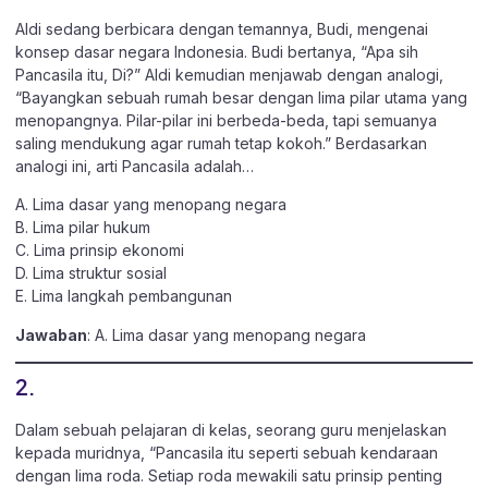
Aldi sedang berbicara dengan temannya, Budi, mengenai
konsep dasar negara Indonesia. Budi bertanya, “Apa sih
Pancasila itu, Di?” Aldi kemudian menjawab dengan analogi,
“Bayangkan sebuah rumah besar dengan lima pilar utama yang
menopangnya. Pilar-pilar ini berbeda-beda, tapi semuanya
saling mendukung agar rumah tetap kokoh.” Berdasarkan
analogi ini, arti Pancasila adalah…
A. Lima dasar yang menopang negara
B. Lima pilar hukum
C. Lima prinsip ekonomi
D. Lima struktur sosial
E. Lima langkah pembangunan
Jawaban
: A. Lima dasar yang menopang negara
2.
Dalam sebuah pelajaran di kelas, seorang guru menjelaskan
kepada muridnya, “Pancasila itu seperti sebuah kendaraan
dengan lima roda. Setiap roda mewakili satu prinsip penting