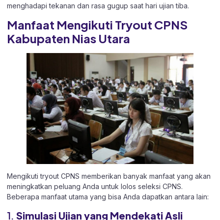
menghadapi tekanan dan rasa gugup saat hari ujian tiba.
Manfaat Mengikuti Tryout CPNS
Kabupaten Nias Utara
Mengikuti tryout CPNS memberikan banyak manfaat yang akan
meningkatkan peluang Anda untuk lolos seleksi CPNS.
Beberapa manfaat utama yang bisa Anda dapatkan antara lain:
1.
Simulasi Ujian yang Mendekati Asli