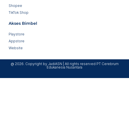
Shopee
TikTok Shop
Akses Bimbel
Playstore
Appstore
Website
@ 2026. Copyright by JadiASN | All rights reserved PT Cerebrum
Edukanesia Nusantara