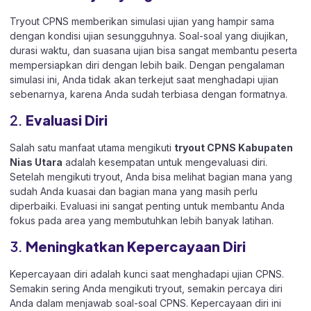
Tryout CPNS memberikan simulasi ujian yang hampir sama
dengan kondisi ujian sesungguhnya. Soal-soal yang diujikan,
durasi waktu, dan suasana ujian bisa sangat membantu peserta
mempersiapkan diri dengan lebih baik. Dengan pengalaman
simulasi ini, Anda tidak akan terkejut saat menghadapi ujian
sebenarnya, karena Anda sudah terbiasa dengan formatnya.
2.
Evaluasi Diri
Salah satu manfaat utama mengikuti
tryout CPNS Kabupaten
Nias Utara
adalah kesempatan untuk mengevaluasi diri.
Setelah mengikuti tryout, Anda bisa melihat bagian mana yang
sudah Anda kuasai dan bagian mana yang masih perlu
diperbaiki. Evaluasi ini sangat penting untuk membantu Anda
fokus pada area yang membutuhkan lebih banyak latihan.
3.
Meningkatkan Kepercayaan Diri
Kepercayaan diri adalah kunci saat menghadapi ujian CPNS.
Semakin sering Anda mengikuti tryout, semakin percaya diri
Anda dalam menjawab soal-soal CPNS. Kepercayaan diri ini