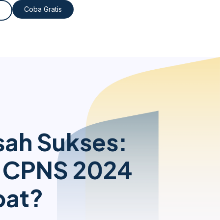
Coba Gratis
sah Sukses:
n CPNS 2024
pat?